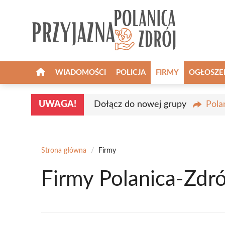
Przejdź
do
treści
WIADOMOŚCI
POLICJA
FIRMY
OGŁOSZE
UWAGA!
Dołącz do nowej grupy
Pola
Strona główna
/
Firmy
Firmy Polanica-Zdró