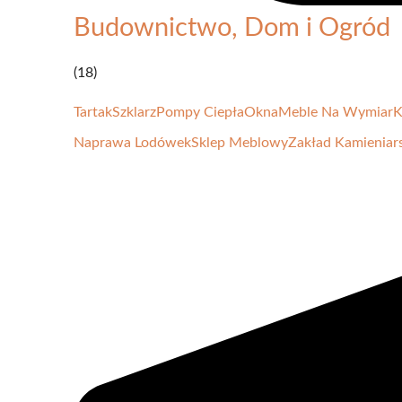
Budownictwo, Dom i Ogród
(18)
Tartak
Szklarz
Pompy Ciepła
Okna
Meble Na Wymiar
K
Naprawa Lodówek
Sklep Meblowy
Zakład Kamieniar