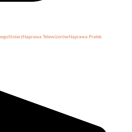
nego
Stolarz
Naprawa Telewizorów
Naprawa Pralek