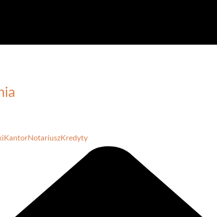
nia
ki
Kantor
Notariusz
Kredyty