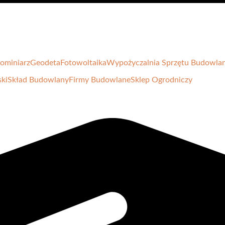
ominiarz
Geodeta
Fotowoltaika
Wypożyczalnia Sprzętu Budowla
ski
Skład Budowlany
Firmy Budowlane
Sklep Ogrodniczy