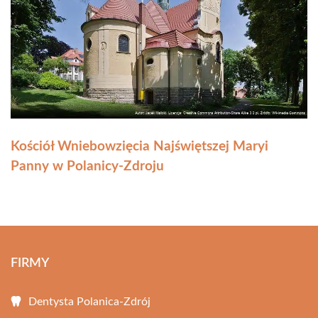
Kościół Wniebowzięcia Najświętszej Maryi
Panny w Polanicy-Zdroju
FIRMY
Dentysta Polanica-Zdrój