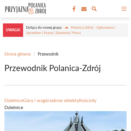
Przejdź
M
do
treści
Dołącz do nowej grupy
Polanica-Zdrój - Ogłoszenia |
UWAGA!
Sprzedam | Kupię | Zamienię | Praca
Strona główna
/
Przewodnik
Przewodnik Polanica-Zdrój
Dzielnice
Góry i wzgórza
Inne obiekty
Kościoły
Dzielnice