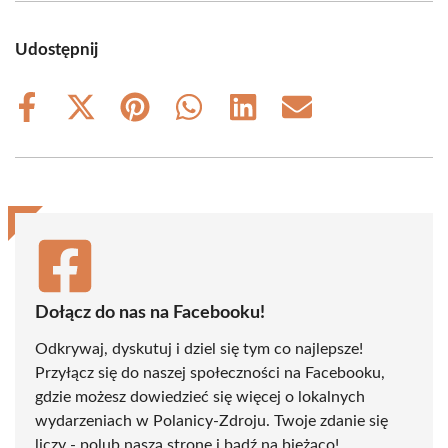
Udostępnij
Share
Share
Share
Share
Share
Share
on
on
on
on
on
on
Facebook
X
Pinterest
WhatsApp
LinkedIn
Email
(Twitter)
Dołącz do nas na Facebooku!
Odkrywaj, dyskutuj i dziel się tym co najlepsze!
Przyłącz się do naszej społeczności na Facebooku,
gdzie możesz dowiedzieć się więcej o lokalnych
wydarzeniach w Polanicy-Zdroju. Twoje zdanie się
liczy - polub naszą stronę i bądź na bieżąco!