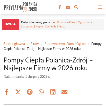
Przejdź
M
do
treści
Dołącz do nowej grupy
Polanica-Zdrój - Ogłoszenia |
UWAGA!
Sprzedam | Kupię | Zamienię | Praca
Strona główna
/
Firmy
/
Budownictwo, Dom i Ogród
/
Pompy
Ciepła Polanica-Zdrój – Najlepsze Firmy w 2026 roku
Pompy Ciepła Polanica-Zdrój –
Najlepsze Firmy w 2026 roku
Data dodania:
1 sierpnia 2026 r.
Share
Share
Share
Share
Share
Share
on
on
on
on
on
on
Facebook
X
Pinterest
WhatsApp
LinkedIn
Email
(Twitter)