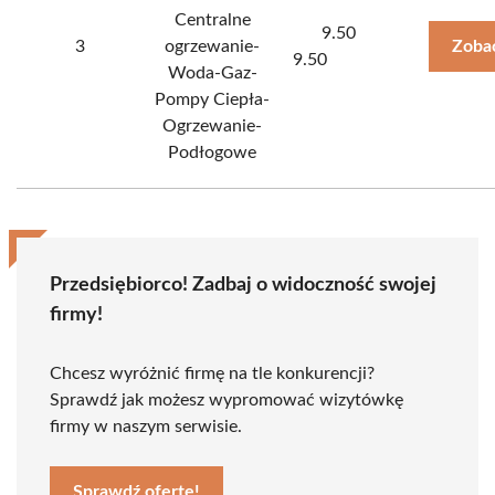
Centralne
9.50
3
ogrzewanie-
Zoba
9.50
Woda-Gaz-
Pompy Ciepła-
Ogrzewanie-
Podłogowe
Przedsiębiorco! Zadbaj o widoczność swojej
firmy!
Chcesz wyróżnić firmę na tle konkurencji?
Sprawdź jak możesz wypromować wizytówkę
firmy w naszym serwisie.
Sprawdź ofertę!