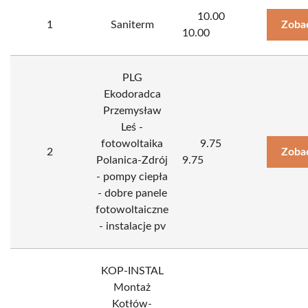
10.00
1
Saniterm
Zoba
10.00
PLG
Ekodoradca
Przemysław
Leś -
fotowoltaika
9.75
2
Zoba
Polanica-Zdrój
9.75
- pompy ciepła
- dobre panele
fotowoltaiczne
- instalacje pv
KOP-INSTAL
Montaż
Kotłów-