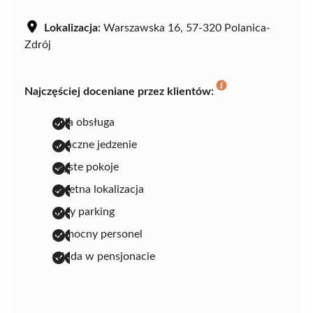
Lokalizacja:
Warszawska 16, 57-320 Polanica-
Zdrój
Najczęściej doceniane przez klientów:
miła obsługa
smaczne jedzenie
czyste pokoje
świetna lokalizacja
duży parking
pomocny personel
winda w pensjonacie