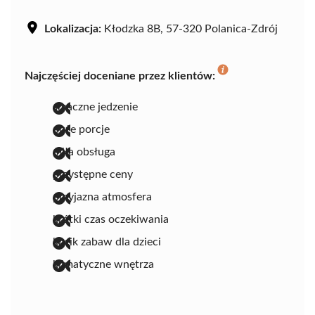
Lokalizacja:
Kłodzka 8B, 57-320 Polanica-Zdrój
Najczęściej doceniane przez klientów:
smaczne jedzenie
duże porcje
miła obsługa
przystępne ceny
przyjazna atmosfera
krótki czas oczekiwania
kącik zabaw dla dzieci
klimatyczne wnętrza