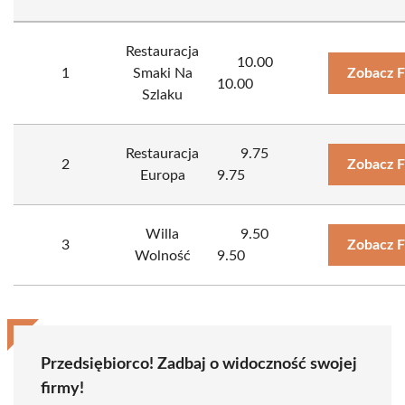
Restauracja
10.00
1
Smaki Na
Zobacz F
10.00
Szlaku
Restauracja
9.75
2
Zobacz F
Europa
9.75
Willa
9.50
3
Zobacz F
Wolność
9.50
Przedsiębiorco! Zadbaj o widoczność swojej
firmy!