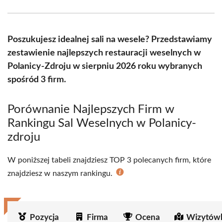
Facebook
X
Pinterest
WhatsApp
LinkedIn
Email
(Twitter)
Poszukujesz idealnej sali na wesele? Przedstawiamy
zestawienie najlepszych restauracji weselnych w
Polanicy-Zdroju w sierpniu 2026 roku wybranych
spośród 3 firm.
Porównanie Najlepszych Firm w
Rankingu Sal Weselnych w Polanicy-
zdroju
W poniższej tabeli znajdziesz TOP 3 polecanych firm, które
znajdziesz w naszym rankingu.
Pozycja
Firma
Ocena
Wizytówk