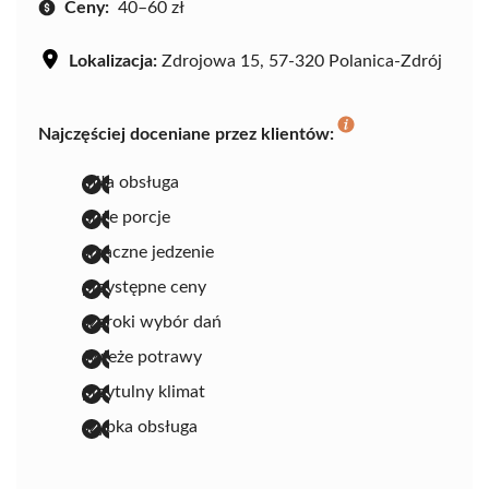
Ceny:
40–60 zł
Lokalizacja:
Zdrojowa 15, 57-320 Polanica-Zdrój
Najczęściej doceniane przez klientów:
miła obsługa
duże porcje
smaczne jedzenie
przystępne ceny
szeroki wybór dań
świeże potrawy
przytulny klimat
szybka obsługa