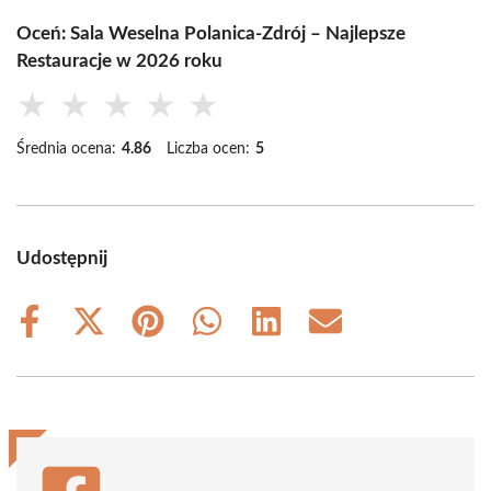
Oceń: Sala Weselna Polanica-Zdrój – Najlepsze
Restauracje w 2026 roku
★
★
★
★
★
Średnia ocena:
4.86
Liczba ocen:
5
Udostępnij
Share
Share
Share
Share
Share
Share
on
on
on
on
on
on
Facebook
X
Pinterest
WhatsApp
LinkedIn
Email
(Twitter)