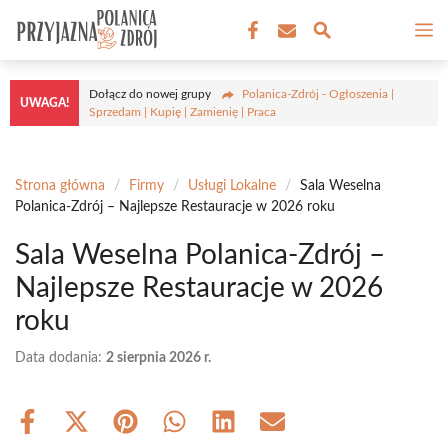
Przejdź
M
do
treści
Dołącz do nowej grupy
Polanica-Zdrój - Ogłoszenia |
UWAGA!
Sprzedam | Kupię | Zamienię | Praca
Strona główna
/
Firmy
/
Usługi Lokalne
/
Sala Weselna
Polanica-Zdrój – Najlepsze Restauracje w 2026 roku
Sala Weselna Polanica-Zdrój –
Najlepsze Restauracje w 2026
roku
Data dodania:
2 sierpnia 2026 r.
Share
Share
Share
Share
Share
Share
on
on
on
on
on
on