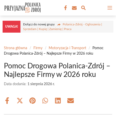
Przejdź
M
do
treści
Dołącz do nowej grupy
Polanica-Zdrój - Ogłoszenia |
UWAGA!
Sprzedam | Kupię | Zamienię | Praca
Strona główna
/
Firmy
/
Motoryzacja i Transport
/
Pomoc
Drogowa Polanica-Zdrój – Najlepsze Firmy w 2026 roku
Pomoc Drogowa Polanica-Zdrój –
Najlepsze Firmy w 2026 roku
Data dodania:
1 sierpnia 2026 r.
Share
Share
Share
Share
Share
Share
on
on
on
on
on
on
Facebook
X
Pinterest
WhatsApp
LinkedIn
Email
(Twitter)