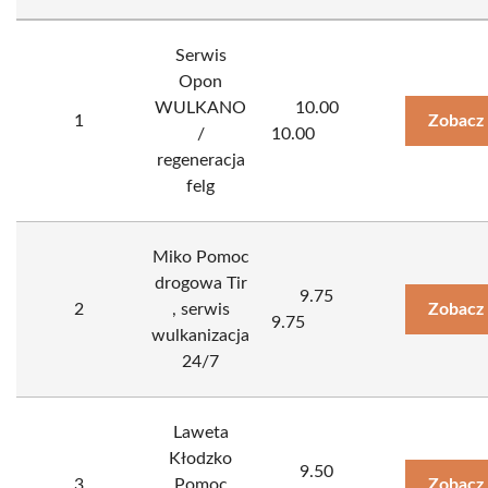
Serwis
Opon
WULKANO
10.00
1
Zobacz
/
10.00
regeneracja
felg
Miko Pomoc
drogowa Tir
9.75
2
, serwis
Zobacz
9.75
wulkanizacja
24/7
Laweta
Kłodzko
9.50
3
Pomoc
Zobacz