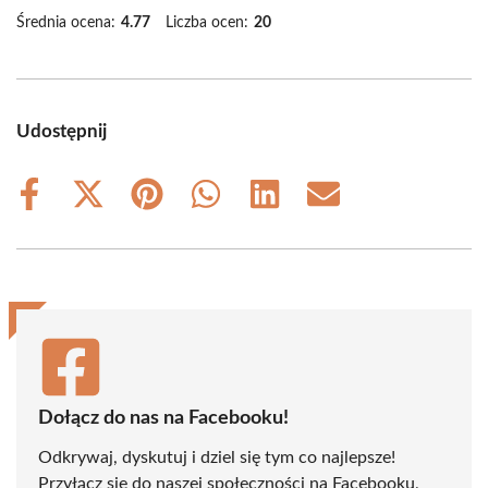
Średnia ocena:
4.77
Liczba ocen:
20
Udostępnij
Share
Share
Share
Share
Share
Share
on
on
on
on
on
on
Facebook
X
Pinterest
WhatsApp
LinkedIn
Email
(Twitter)
Dołącz do nas na Facebooku!
Odkrywaj, dyskutuj i dziel się tym co najlepsze!
Przyłącz się do naszej społeczności na Facebooku,