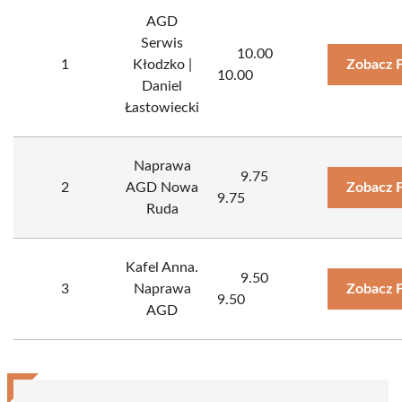
AGD
Serwis
10.00
1
Kłodzko |
Zobacz 
10.00
Daniel
Łastowiecki
Naprawa
9.75
2
AGD Nowa
Zobacz 
9.75
Ruda
Kafel Anna.
9.50
3
Naprawa
Zobacz 
9.50
AGD