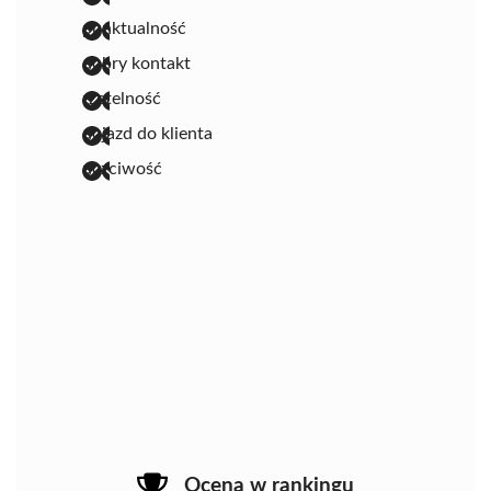
punktualność
dobry kontakt
rzetelność
dojazd do klienta
uczciwość
Ocena w rankingu