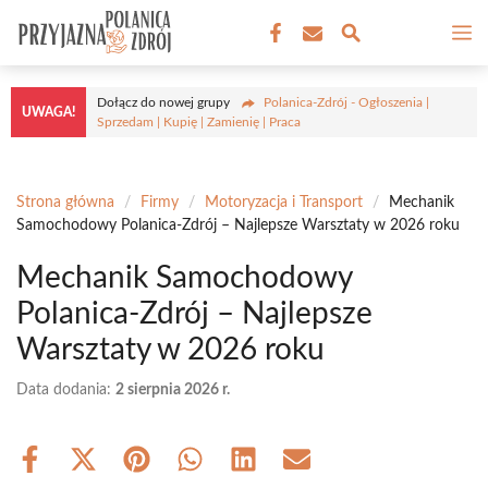
Przejdź
M
do
treści
Dołącz do nowej grupy
Polanica-Zdrój - Ogłoszenia |
UWAGA!
Sprzedam | Kupię | Zamienię | Praca
Strona główna
/
Firmy
/
Motoryzacja i Transport
/
Mechanik
Samochodowy Polanica-Zdrój – Najlepsze Warsztaty w 2026 roku
Mechanik Samochodowy
Polanica-Zdrój – Najlepsze
Warsztaty w 2026 roku
Data dodania:
2 sierpnia 2026 r.
Share
Share
Share
Share
Share
Share
on
on
on
on
on
on