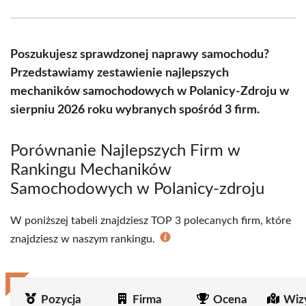
Facebook
X
Pinterest
WhatsApp
LinkedIn
Email
(Twitter)
Poszukujesz sprawdzonej naprawy samochodu?
Przedstawiamy zestawienie najlepszych
mechaników samochodowych w Polanicy-Zdroju w
sierpniu 2026 roku wybranych spośród 3 firm.
Porównanie Najlepszych Firm w
Rankingu Mechaników
Samochodowych w Polanicy-zdroju
W poniższej tabeli znajdziesz TOP 3 polecanych firm, które
znajdziesz w naszym rankingu.
Pozycja
Firma
Ocena
Wiz