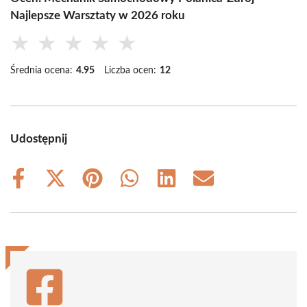
Najlepsze Warsztaty w 2026 roku
★
★
★
★
★
Średnia ocena:
4.95
Liczba ocen:
12
Udostępnij
Share
Share
Share
Share
Share
Share
on
on
on
on
on
on
Facebook
X
Pinterest
WhatsApp
LinkedIn
Email
(Twitter)