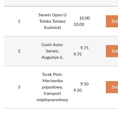
Serwis Opon U
10.00
1
Tomka Tomasz
Zob
10.00
Kuźmicki
Gumi-Auto-
9.75
2
Serwis.
Zob
9.75
Augustyn Ł.
Turek Piotr.
Mechanika
9.50
3
pojazdowa,
Zob
9.50
transport
międzynarodowy