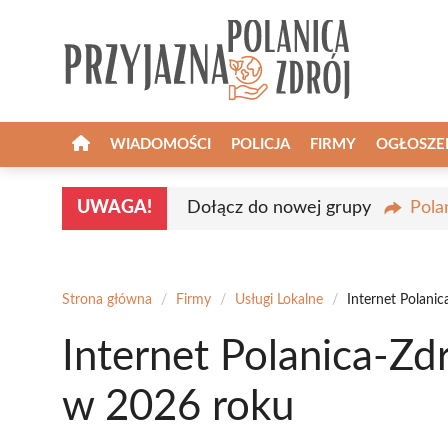
Przejdź
do
treści
WIADOMOŚCI
POLICJA
FIRMY
OGŁOSZE
UWAGA!
Dołącz do nowej grupy
Pola
Strona główna
/
Firmy
/
Usługi Lokalne
/
Internet Polani
Internet Polanica-Zd
w 2026 roku