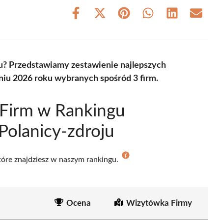
Share
Share
Share
Share
Share
Share
on
on
on
on
on
on
Facebook
X
Pinterest
WhatsApp
LinkedIn
Email
(Twitter)
u? Przedstawiamy zestawienie najlepszych
niu 2026 roku wybranych spośród 3 firm.
 Firm w Rankingu
olanicy-zdroju
które znajdziesz w naszym rankingu.
Ocena
Wizytówka Firmy