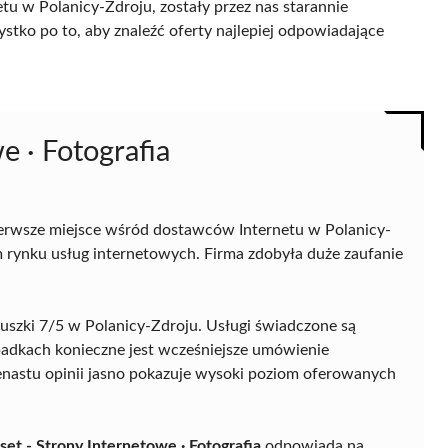
u w Polanicy-Zdroju, zostały przez nas starannie
ystko po to, aby znaleźć oferty najlepiej odpowiadające
e · Fotografia
erwsze miejsce wśród dostawców Internetu w Polanicy-
ym rynku usług internetowych. Firma zdobyła duże zaufanie
ciuszki 7/5 w Polanicy-Zdroju. Usługi świadczone są
ypadkach konieczne jest wcześniejsze umówienie
enastu opinii jasno pokazuje wysoki poziom oferowanych
set - Strony Internetowe · Fotografia
odpowiada na