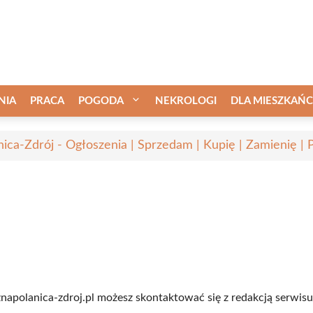
NIA
PRACA
POGODA
NEKROLOGI
DLA MIESZKAŃ
nica-Zdrój - Ogłoszenia | Sprzedam | Kupię | Zamienię | 
napolanica-zdroj.pl możesz skontaktować się z redakcją serwisu