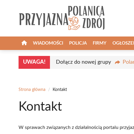
Przejdź
do
treści
WIADOMOŚCI
POLICJA
FIRMY
OGŁOSZE
UWAGA!
Dołącz do nowej grupy
Pola
Strona główna
/
Kontakt
Kontakt
W sprawach związanych z działalnością portalu przyjaz