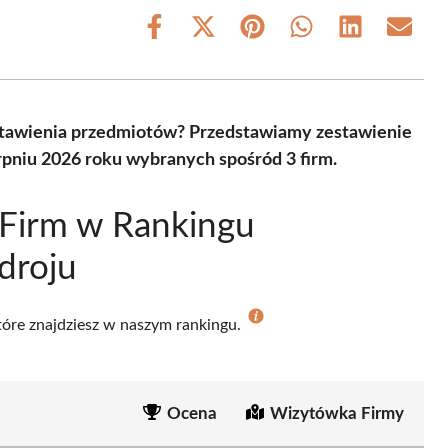
Share
Share
Share
Share
Share
Share
on
on
on
on
on
on
Facebook
X
Pinterest
WhatsApp
LinkedIn
Email
(Twitter)
astawienia przedmiotów? Przedstawiamy zestawienie
rpniu 2026 roku wybranych spośród 3 firm.
 Firm w Rankingu
droju
które znajdziesz w naszym rankingu.
Ocena
Wizytówka Firmy