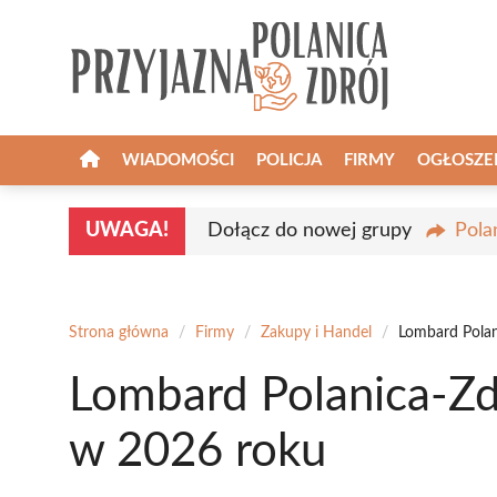
Przejdź
do
treści
WIADOMOŚCI
POLICJA
FIRMY
OGŁOSZE
UWAGA!
Dołącz do nowej grupy
Pola
Strona główna
/
Firmy
/
Zakupy i Handel
/
Lombard Polan
Lombard Polanica-Zd
w 2026 roku