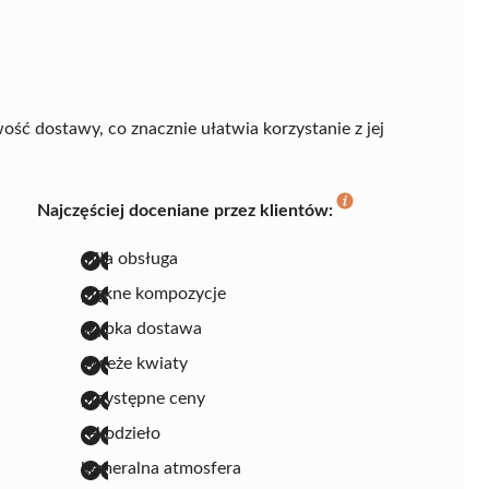
wość dostawy, co znacznie ułatwia korzystanie z jej
Najczęściej doceniane przez klientów:
miła obsługa
piękne kompozycje
szybka dostawa
świeże kwiaty
przystępne ceny
rękodzieło
kameralna atmosfera