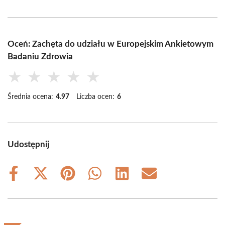
Oceń: Zachęta do udziału w Europejskim Ankietowym
Badaniu Zdrowia
★
★
★
★
★
Średnia ocena:
4.97
Liczba ocen:
6
Udostępnij
Share
Share
Share
Share
Share
Share
on
on
on
on
on
on
Facebook
X
Pinterest
WhatsApp
LinkedIn
Email
(Twitter)