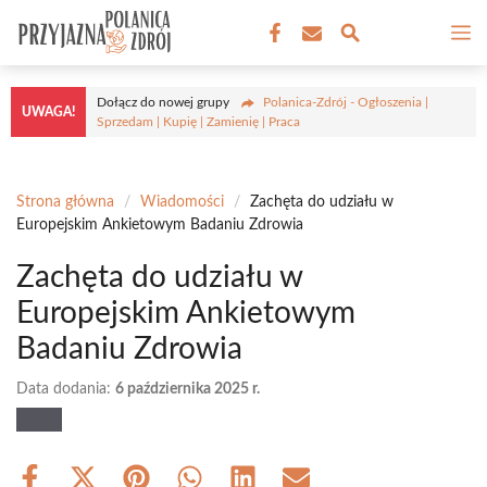
Przejdź
M
do
treści
Dołącz do nowej grupy
Polanica-Zdrój - Ogłoszenia |
UWAGA!
Sprzedam | Kupię | Zamienię | Praca
Strona główna
/
Wiadomości
/
Zachęta do udziału w
Europejskim Ankietowym Badaniu Zdrowia
Zachęta do udziału w
Europejskim Ankietowym
Badaniu Zdrowia
Data dodania:
6 października 2025 r.
Share
Share
Share
Share
Share
Share