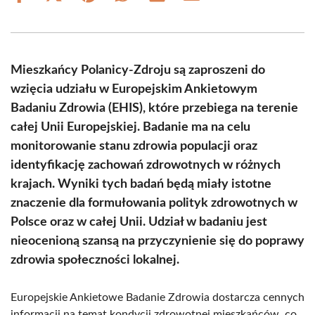
on
on
on
on
on
on
Facebook
X
Pinterest
WhatsApp
LinkedIn
Email
(Twitter)
Mieszkańcy Polanicy-Zdroju są zaproszeni do
wzięcia udziału w Europejskim Ankietowym
Badaniu Zdrowia (EHIS), które przebiega na terenie
całej Unii Europejskiej. Badanie ma na celu
monitorowanie stanu zdrowia populacji oraz
identyfikację zachowań zdrowotnych w różnych
krajach. Wyniki tych badań będą miały istotne
znaczenie dla formułowania polityk zdrowotnych w
Polsce oraz w całej Unii. Udział w badaniu jest
nieocenioną szansą na przyczynienie się do poprawy
zdrowia społeczności lokalnej.
Europejskie Ankietowe Badanie Zdrowia dostarcza cennych
informacji na temat kondycji zdrowotnej mieszkańców, co