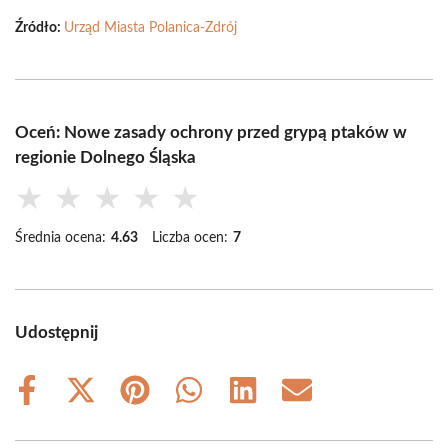
Źródło:
Urząd Miasta Polanica-Zdrój
Oceń: Nowe zasady ochrony przed grypą ptaków w
regionie Dolnego Śląska
★
★
★
★
★
Średnia ocena:
4.63
Liczba ocen:
7
Udostępnij
Share
Share
Share
Share
Share
Share
on
on
on
on
on
on
Facebook
X
Pinterest
WhatsApp
LinkedIn
Email
(Twitter)