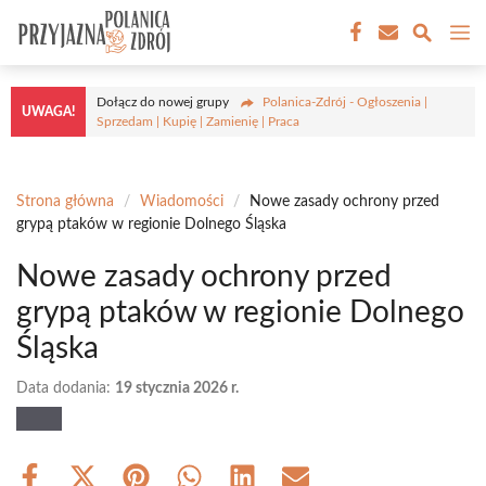
Przejdź
M
do
treści
Dołącz do nowej grupy
Polanica-Zdrój - Ogłoszenia |
UWAGA!
Sprzedam | Kupię | Zamienię | Praca
Strona główna
/
Wiadomości
/
Nowe zasady ochrony przed
grypą ptaków w regionie Dolnego Śląska
Nowe zasady ochrony przed
grypą ptaków w regionie Dolnego
Śląska
Data dodania:
19 stycznia 2026 r.
Share
Share
Share
Share
Share
Share