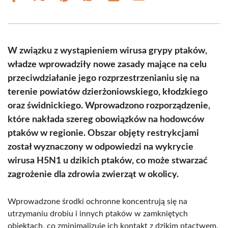
on
on
on
on
on
on
Facebook
X
Pinterest
WhatsApp
LinkedIn
Email
(Twitter)
W związku z wystąpieniem wirusa grypy ptaków,
władze wprowadziły nowe zasady mające na celu
przeciwdziałanie jego rozprzestrzenianiu się na
terenie powiatów dzierżoniowskiego, kłodzkiego
oraz świdnickiego. Wprowadzono rozporządzenie,
które nakłada szereg obowiązków na hodowców
ptaków w regionie. Obszar objęty restrykcjami
został wyznaczony w odpowiedzi na wykrycie
wirusa H5N1 u dzikich ptaków, co może stwarzać
zagrożenie dla zdrowia zwierząt w okolicy.
Wprowadzone środki ochronne koncentrują się na
utrzymaniu drobiu i innych ptaków w zamkniętych
obiektach, co zminimalizuje ich kontakt z dzikim ptactwem.