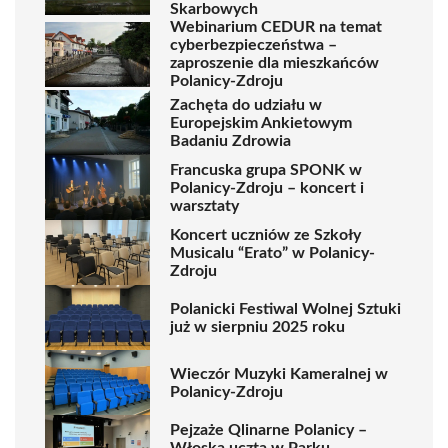
Skarbowych
Webinarium CEDUR na temat
cyberbezpieczeństwa –
zaproszenie dla mieszkańców
Polanicy-Zdroju
Zachęta do udziału w
Europejskim Ankietowym
Badaniu Zdrowia
Francuska grupa SPONK w
Polanicy-Zdroju – koncert i
warsztaty
Koncert uczniów ze Szkoły
Musicalu “Erato” w Polanicy-
Zdroju
Polanicki Festiwal Wolnej Sztuki
już w sierpniu 2025 roku
Wieczór Muzyki Kameralnej w
Polanicy-Zdroju
Pejzaże Qlinarne Polanicy –
Włoska uczta w Parku