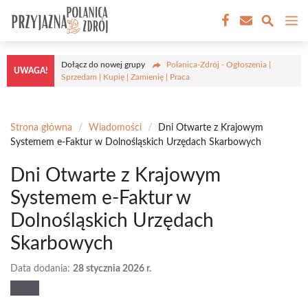
Przejdź
M
do
treści
Dołącz do nowej grupy
Polanica-Zdrój - Ogłoszenia |
UWAGA!
Sprzedam | Kupię | Zamienię | Praca
Strona główna
/
Wiadomości
/
Dni Otwarte z Krajowym
Systemem e-Faktur w Dolnośląskich Urzędach Skarbowych
Dni Otwarte z Krajowym
Systemem e-Faktur w
Dolnośląskich Urzędach
Skarbowych
Data dodania:
28 stycznia 2026 r.