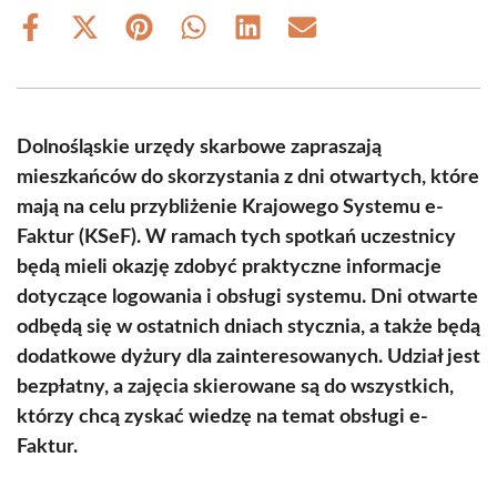
Share
Share
Share
Share
Share
Share
on
on
on
on
on
on
Facebook
X
Pinterest
WhatsApp
LinkedIn
Email
(Twitter)
Dolnośląskie urzędy skarbowe zapraszają
mieszkańców do skorzystania z dni otwartych, które
mają na celu przybliżenie Krajowego Systemu e-
Faktur (KSeF). W ramach tych spotkań uczestnicy
będą mieli okazję zdobyć praktyczne informacje
dotyczące logowania i obsługi systemu. Dni otwarte
odbędą się w ostatnich dniach stycznia, a także będą
dodatkowe dyżury dla zainteresowanych. Udział jest
bezpłatny, a zajęcia skierowane są do wszystkich,
którzy chcą zyskać wiedzę na temat obsługi e-
Faktur.