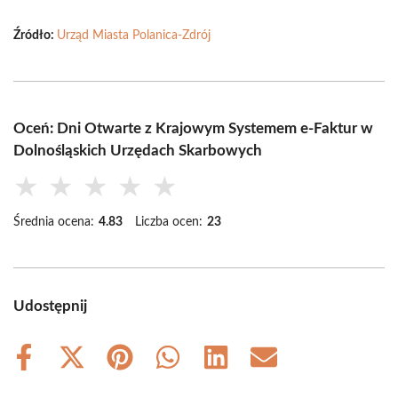
Źródło:
Urząd Miasta Polanica-Zdrój
Oceń: Dni Otwarte z Krajowym Systemem e-Faktur w
Dolnośląskich Urzędach Skarbowych
★
★
★
★
★
Średnia ocena:
4.83
Liczba ocen:
23
Udostępnij
Share
Share
Share
Share
Share
Share
on
on
on
on
on
on
Facebook
X
Pinterest
WhatsApp
LinkedIn
Email