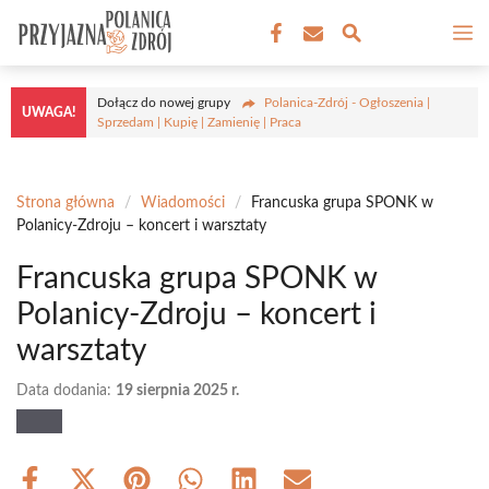
Przejdź
M
do
treści
Dołącz do nowej grupy
Polanica-Zdrój - Ogłoszenia |
UWAGA!
Sprzedam | Kupię | Zamienię | Praca
Strona główna
/
Wiadomości
/
Francuska grupa SPONK w
Polanicy-Zdroju – koncert i warsztaty
Francuska grupa SPONK w
Polanicy-Zdroju – koncert i
warsztaty
Data dodania:
19 sierpnia 2025 r.
Share
Share
Share
Share
Share
Share