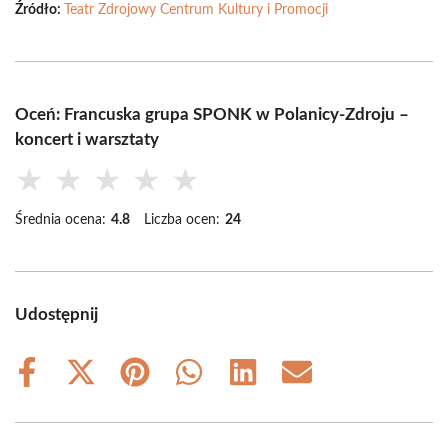
Źródło:
Teatr Zdrojowy Centrum Kultury i Promocji
Oceń: Francuska grupa SPONK w Polanicy-Zdroju –
koncert i warsztaty
★
★
★
★
★
Średnia ocena:
4.8
Liczba ocen:
24
Udostępnij
Share
Share
Share
Share
Share
Share
on
on
on
on
on
on
Facebook
X
Pinterest
WhatsApp
LinkedIn
Email
(Twitter)