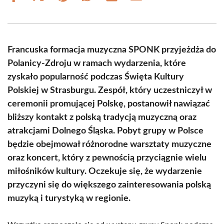
on
on
on
on
on
on
Facebook
X
Pinterest
WhatsApp
LinkedIn
Email
(Twitter)
Francuska formacja muzyczna SPONK przyjeżdża do
Polanicy-Zdroju w ramach wydarzenia, które
zyskało popularność podczas Święta Kultury
Polskiej w Strasburgu. Zespół, który uczestniczył w
ceremonii promującej Polskę, postanowił nawiązać
bliższy kontakt z polską tradycją muzyczną oraz
atrakcjami Dolnego Śląska. Pobyt grupy w Polsce
będzie obejmował różnorodne warsztaty muzyczne
oraz koncert, który z pewnością przyciągnie wielu
miłośników kultury. Oczekuje się, że wydarzenie
przyczyni się do większego zainteresowania polską
muzyką i turystyką w regionie.