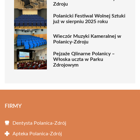
Zdroju
Polanicki Festiwal Wolnej Sztuki
już w sierpniu 2025 roku
Wieczór Muzyki Kameralnej w
Polanicy-Zdroju
Pejzaże Qlinarne Polanicy –
Włoska uczta w Parku
Zdrojowym
FIRMY
Dentysta Polanica-Zdrój
Apteka Polanica-Zdrój