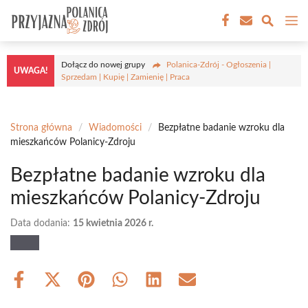
Przejdź
M
do
treści
Dołącz do nowej grupy
Polanica-Zdrój - Ogłoszenia |
UWAGA!
Sprzedam | Kupię | Zamienię | Praca
Strona główna
/
Wiadomości
/
Bezpłatne badanie wzroku dla
mieszkańców Polanicy-Zdroju
Bezpłatne badanie wzroku dla
mieszkańców Polanicy-Zdroju
Data dodania:
15 kwietnia 2026 r.
Share
Share
Share
Share
Share
Share
on
on
on
on
on
on
Facebook
X
Pinterest
WhatsApp
LinkedIn
Email