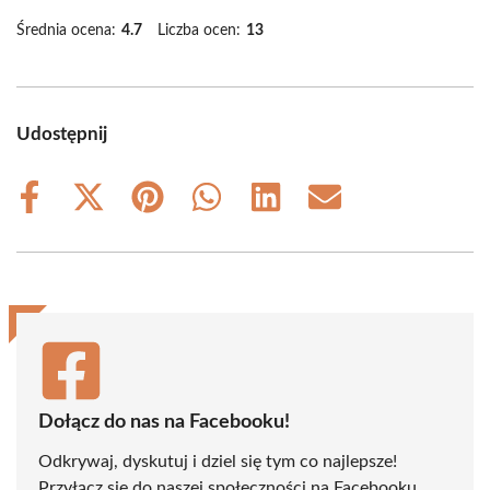
Średnia ocena:
4.7
Liczba ocen:
13
Udostępnij
Share
Share
Share
Share
Share
Share
on
on
on
on
on
on
Facebook
X
Pinterest
WhatsApp
LinkedIn
Email
(Twitter)
Dołącz do nas na Facebooku!
Odkrywaj, dyskutuj i dziel się tym co najlepsze!
Przyłącz się do naszej społeczności na Facebooku,