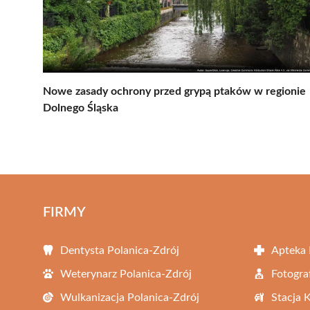
Nowe zasady ochrony przed grypą ptaków w regionie
Dolnego Śląska
FIRMY
Dentysta Polanica-Zdrój
Apteka 
Weterynarz Polanica-Zdrój
Fotogra
Wulkanizacja Polanica-Zdrój
Stacja 