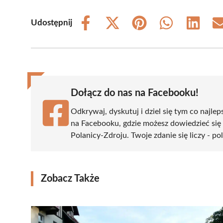
Udostępnij
Share
Share
Share
Share
Share
on
on
on
on
on
Facebook
X
Pinterest
WhatsApp
LinkedIn
(Twitter)
Dołącz do nas na Facebooku!
Odkrywaj, dyskutuj i dziel się tym co najlep
na Facebooku, gdzie możesz dowiedzieć się
Polanicy-Zdroju. Twoje zdanie się liczy - po
Zobacz Także