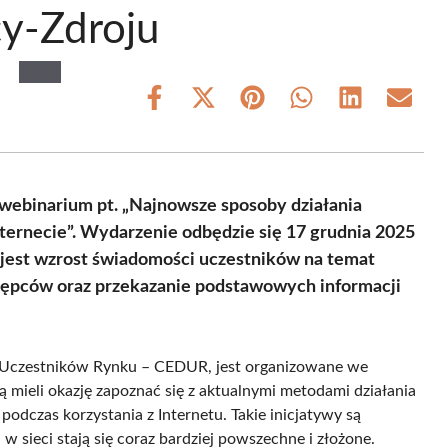
y-Zdroju
Share
Share
Share
Share
Share
Share
on
on
on
on
on
on
Facebook
X
Pinterest
WhatsApp
LinkedIn
Email
(Twitter)
webinarium pt. „Najnowsze sposoby działania
Internecie”. Wydarzenie odbędzie się 17 grudnia 2025
 jest wzrost świadomości uczestników na temat
stępców oraz przekazanie podstawowych informacji
 Uczestników Rynku – CEDUR, jest organizowane we
 mieli okazję zapoznać się z aktualnymi metodami działania
odczas korzystania z Internetu. Takie inicjatywy są
 sieci stają się coraz bardziej powszechne i złożone.