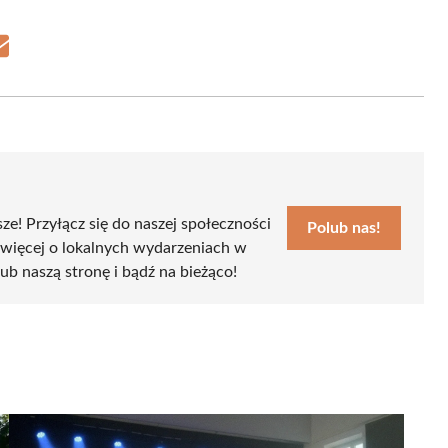
Share
on
Email
sze! Przyłącz się do naszej społeczności
Polub nas!
 więcej o lokalnych wydarzeniach w
lub naszą stronę i bądź na bieżąco!