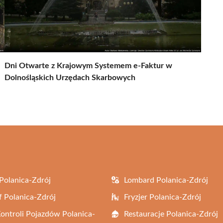
Dni Otwarte z Krajowym Systemem e-Faktur w
Dolnośląskich Urzędach Skarbowych
Polanica-Zdrój
Lombard Polanica-Zdrój
f Polanica-Zdrój
Fryzjer Polanica-Zdrój
Kontroli Pojazdów Polanica-
Restauracje Polanica-Zdrój