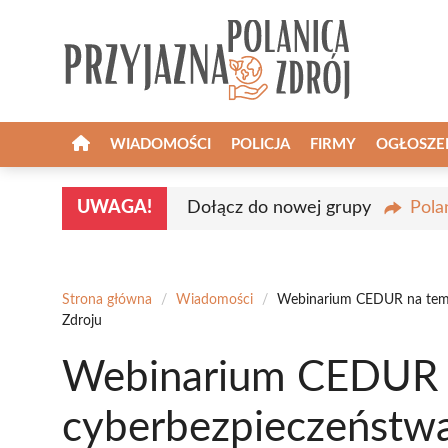
Przejdź
do
treści
WIADOMOŚCI
POLICJA
FIRMY
OGŁOSZE
UWAGA!
Dołącz do nowej grupy
Pola
Strona główna
/
Wiadomości
/
Webinarium CEDUR na temat
Zdroju
Webinarium CEDUR 
cyberbezpieczeństwa