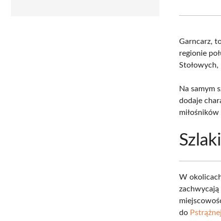
Garncarz, t
regionie po
Stołowych, 
Na samym s
dodaje char
miłośników n
Szlak
W okolicac
zachwycają 
miejscowoś
do
Pstrążne