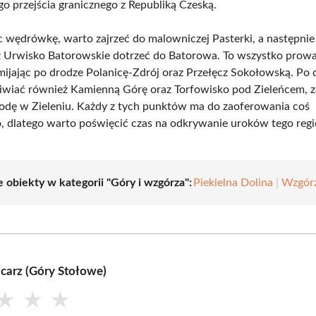
go przejścia granicznego z Republiką Czeską.
 wędrówkę, warto zajrzeć do malowniczej Pasterki, a następnie
 Urwisko Batorowskie dotrzeć do Batorowa. To wszystko prowa
mijając po drodze Polanicę-Zdrój oraz Przełęcz Sokołowską. Po 
wiać również Kamienną Górę oraz Torfowisko pod Zieleńcem, 
odę w Zieleniu. Każdy z tych punktów ma do zaoferowania coś
, dlatego warto poświęcić czas na odkrywanie uroków tego regi
 obiekty w kategorii "Góry i wzgórza":
Piekielna Dolina
|
Wzgórz
carz (Góry Stołowe)
★
★
★