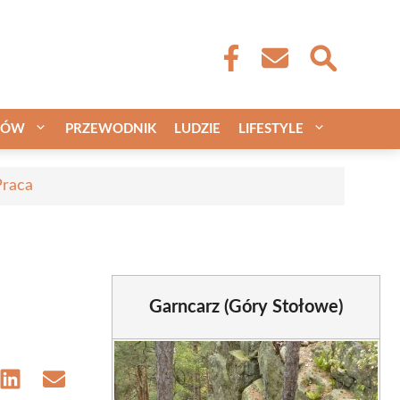
CÓW
PRZEWODNIK
LUDZIE
LIFESTYLE
Praca
Garncarz (Góry Stołowe)
e
Share
Share
on
on