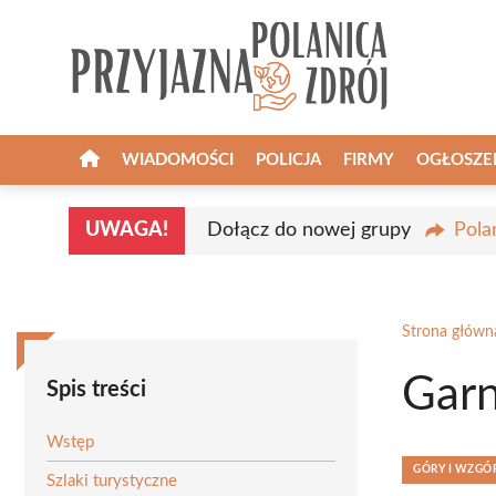
Przejdź
do
treści
WIADOMOŚCI
POLICJA
FIRMY
OGŁOSZE
UWAGA!
Dołącz do nowej grupy
Pola
Strona główn
Garn
Spis treści
Wstęp
GÓRY I WZGÓ
Szlaki turystyczne