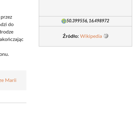
 przez
50.399556, 16.498972
dzi do
drodze
Źródło:
Wikipedia
zakończając
onu.
e Marii