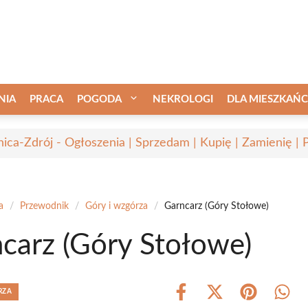
NIA
PRACA
POGODA
NEKROLOGI
DLA MIESZKAŃ
nica-Zdrój - Ogłoszenia | Sprzedam | Kupię | Zamienię | 
a
/
Przewodnik
/
Góry i wzgórza
/
Garncarz (Góry Stołowe)
carz (Góry Stołowe)
RZA
Share
Share
Share
Shar
on
on
on
on