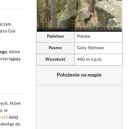
sApp
LinkedIn
Email
iczym
ętra Gór
Państwo
Polska
Pasmo
Góry Stołowe
nego
, które
rzyciągają
Wysokość
460 m n.p.m.
Położenie na mapie
nych, które
ąc w
nej
i dalej
 dostęp do