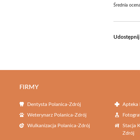
Średnia ocena
Udostępnij
FIRMY
Dentysta Polanica-Zdrój
Apteka 
Weterynarz Polanica-Zdrój
Fotogra
Wulkanizacja Polanica-Zdrój
Stacja 
Zdrój