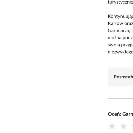
turystyczne
Kontynuując
Karłów oraz
Garncarza, 
można podzi
swoją przyg
niezwykłego
Pozostałe
Oceń: Garn
★
★