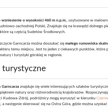
Facebook
X
Pinterest
What
(Twitter)
o
wzniesienie o wysokości 460 m n.p.m.
, usytuowane w malown
łudniowo-zachodniej Polski. Znajduje się na krawędzi dolnego pi
które są częścią Sudetów Środkowych.
zczycie Garncarza można doszukać się
małego rumowiska skal
akteru temu miejscu. Jest to jeden z ciekawych punktów, które p
atury i turystyki górskiej w regionie.
i turystyczne
h
Garncarza
znajduje się wiele interesujących szlaków turystycz
pięknem natury oraz różnorodnością krajobrazów. Rozpoczynaj
ci Kudowa-Zdrój, podróżnicy mogą wyruszyć w kierunku
Czerm
j
, a następnie skierować się na Ostra Góra, gdzie można uzyskać