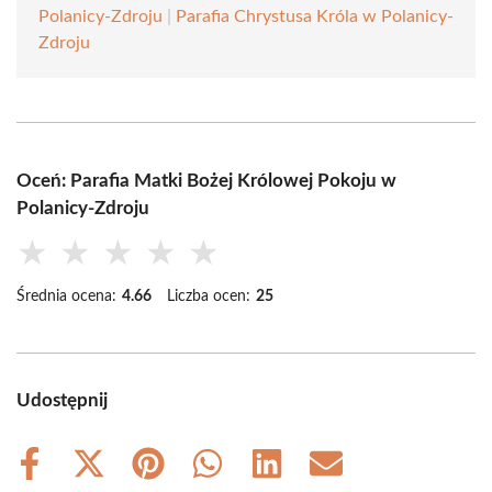
Polanicy-Zdroju
|
Parafia Chrystusa Króla w Polanicy-
Zdroju
Oceń: Parafia Matki Bożej Królowej Pokoju w
Polanicy-Zdroju
★
★
★
★
★
Średnia ocena:
4.66
Liczba ocen:
25
Udostępnij
Share
Share
Share
Share
Share
Share
on
on
on
on
on
on