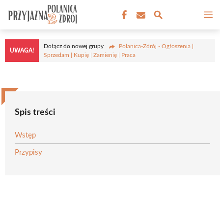
Przejdź
M
do
treści
Dołącz do nowej grupy
Polanica-Zdrój - Ogłoszenia |
UWAGA!
Sprzedam | Kupię | Zamienię | Praca
Spis treści
Wstęp
Przypisy