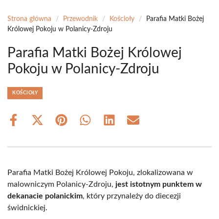
Strona główna
/
Przewodnik
/
Kościoły
/
Parafia Matki Bożej
Królowej Pokoju w Polanicy-Zdroju
Parafia Matki Bożej Królowej
Pokoju w Polanicy-Zdroju
KOŚCIOŁY
Share
Share
Share
Share
Share
Share
on
on
on
on
on
on
Facebook
X
Pinterest
WhatsApp
LinkedIn
Email
(Twitter)
Parafia Matki Bożej Królowej Pokoju, zlokalizowana w
malowniczym Polanicy-Zdroju,
jest istotnym punktem w
dekanacie polanickim
, który przynależy do diecezji
świdnickiej.