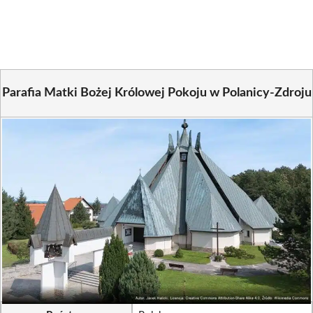
Facebook
X
Pinterest
WhatsApp
LinkedIn
Email
(Twitter)
Parafia Matki Bożej Królowej Pokoju w Polanicy-Zdroju