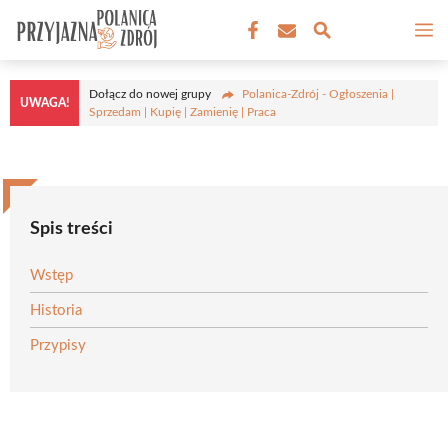
Przejdź
M
do
treści
Dołącz do nowej grupy
Polanica-Zdrój - Ogłoszenia |
UWAGA!
Sprzedam | Kupię | Zamienię | Praca
Spis treści
Wstęp
Historia
Przypisy