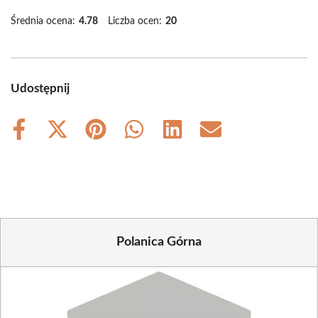
Średnia ocena:
4.78
Liczba ocen:
20
Udostępnij
Share
Share
Share
Share
Share
Share
on
on
on
on
on
on
Facebook
X
Pinterest
WhatsApp
LinkedIn
Email
(Twitter)
Polanica Górna