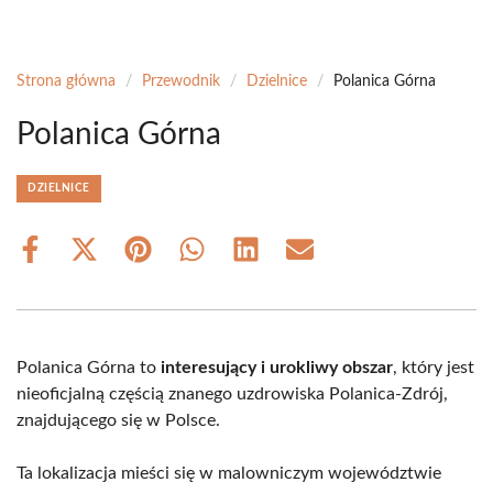
Strona główna
/
Przewodnik
/
Dzielnice
/
Polanica Górna
Polanica Górna
DZIELNICE
Share
Share
Share
Share
Share
Share
on
on
on
on
on
on
Facebook
X
Pinterest
WhatsApp
LinkedIn
Email
(Twitter)
Polanica Górna to
interesujący i urokliwy obszar
, który jest
nieoficjalną częścią znanego uzdrowiska Polanica-Zdrój,
znajdującego się w Polsce.
Ta lokalizacja mieści się w malowniczym województwie