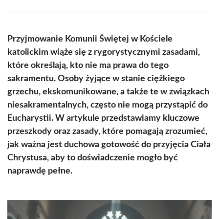
Facebook
X
Pinterest
WhatsApp
LinkedIn
Email
(Twitter)
Przyjmowanie Komunii Świętej w Kościele
katolickim wiąże się z rygorystycznymi zasadami,
które określają, kto nie ma prawa do tego
sakramentu. Osoby żyjące w stanie ciężkiego
grzechu, ekskomunikowane, a także te w związkach
niesakramentalnych, często nie mogą przystąpić do
Eucharystii. W artykule przedstawiamy kluczowe
przeszkody oraz zasady, które pomagają zrozumieć,
jak ważna jest duchowa gotowość do przyjęcia Ciała
Chrystusa, aby to doświadczenie mogło być
naprawdę pełne.