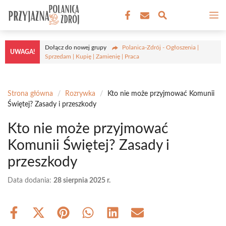
Przejdź
M
do
treści
Dołącz do nowej grupy
Polanica-Zdrój - Ogłoszenia |
UWAGA!
Sprzedam | Kupię | Zamienię | Praca
Strona główna
/
Rozrywka
/
Kto nie może przyjmować Komunii
Świętej? Zasady i przeszkody
Kto nie może przyjmować
Komunii Świętej? Zasady i
przeszkody
Data dodania:
28 sierpnia 2025 r.
Share
Share
Share
Share
Share
Share
on
on
on
on
on
on