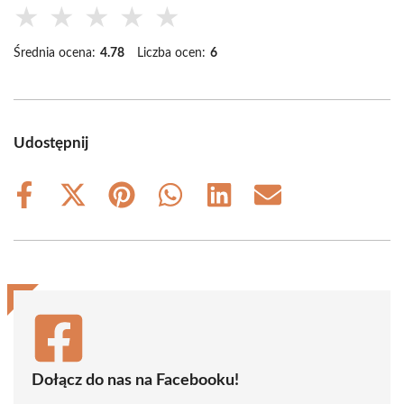
★
★
★
★
★
Średnia ocena:
4.78
Liczba ocen:
6
Udostępnij
Share
Share
Share
Share
Share
Share
on
on
on
on
on
on
Facebook
X
Pinterest
WhatsApp
LinkedIn
Email
(Twitter)
Dołącz do nas na Facebooku!