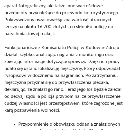
aparat fotograficzny, ale także inne wartościowe
przedmioty przynależące do przewodnika turystycznego.
Pokrzywdzony oszacował łączną wartość utraconych
rzeczy na około 16 700 złotych, co skłoniło policję do
natychmiastowej reakcji.
Funkcjonariusze z Komisariatu Policji w Kudowie-Zdroju
działali szybko, analizując nagrania z monitoringu oraz
zbierając informacje dotyczące sprawcy. Dzięki ich pracy
udało się ustalić lokalizację mężczyzny, który odpowiadał
rysopisowi widocznemu na nagraniach. Po zatrzymaniu,
mężczyzna przyznał się do przywłaszczenia plecaka,
deklarując, że znalazł go rano. Teraz jego los będzie zależał
od decyzji sądu, a policja przypomina, że przywłaszczenie
cudzej własności jest przestępstwem, które zagrożone jest
karą pozbawienia wolności.
Przypomnienie o obowiązku oddania znalazionych