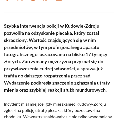
on
on
on
on
on
on
Facebook
X
Pinterest
WhatsApp
LinkedIn
Email
(Twitter)
Szybka interwencja policji w Kudowie-Zdroju
pozwoliła na odzyskanie plecaka, który został
skradziony. Wartość znajdujących się w nim
przedmiotów, w tym profesjonalnego aparatu
fotograficznego, oszacowano na blisko 17 tysięcy
złotych. Zatrzymany mężczyzna przyznał się do
przywłaszczenia cudzej własności, a sprawa już
trafiła do dalszego rozpatrzenia przez sąd.
Wydarzenie podkreśla znaczenie zgłaszania utraty
mienia oraz szybkiej reakcji służb mundurowych.
Incydent miał miejsce, gdy mieszkaniec Kudowy-Zdroju
zgłosił na policję utratę plecaka, który pozostawił na
chodniku. Wewnątrz znajdowały się nie tylko wspomniany