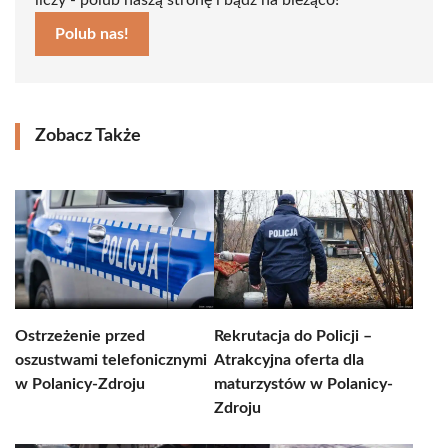
liczy - polub naszą stronę i bądź na bieżąco!
Polub nas!
Zobacz Także
Ostrzeżenie przed
Rekrutacja do Policji –
oszustwami telefonicznymi
Atrakcyjna oferta dla
w Polanicy-Zdroju
maturzystów w Polanicy-
Zdroju