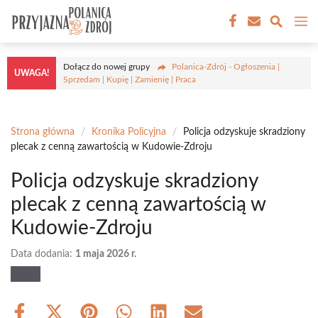
Przejdź
M
do
treści
Dołącz do nowej grupy
Polanica-Zdrój - Ogłoszenia |
UWAGA!
Sprzedam | Kupię | Zamienię | Praca
Strona główna
/
Kronika Policyjna
/
Policja odzyskuje skradziony
plecak z cenną zawartością w Kudowie-Zdroju
Policja odzyskuje skradziony
plecak z cenną zawartością w
Kudowie-Zdroju
Data dodania:
1 maja 2026 r.
Share
Share
Share
Share
Share
Share