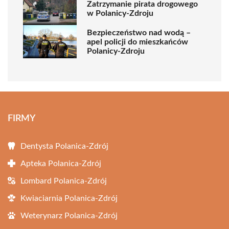
Zatrzymanie pirata drogowego
w Polanicy-Zdroju
Bezpieczeństwo nad wodą –
apel policji do mieszkańców
Polanicy-Zdroju
FIRMY
Dentysta Polanica-Zdrój
Apteka Polanica-Zdrój
Lombard Polanica-Zdrój
Kwiaciarnia Polanica-Zdrój
Weterynarz Polanica-Zdrój