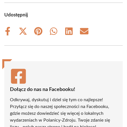
Udostępnij
Share
Share
Share
Share
Share
Share
on
on
on
on
on
on
Facebook
X
Pinterest
WhatsApp
LinkedIn
Email
(Twitter)
Dołącz do nas na Facebooku!
Odkrywaj, dyskutuj i dziel się tym co najlepsze!
Przyłącz się do naszej społeczności na Facebooku,
gdzie możesz dowiedzieć się więcej o lokalnych
wydarzeniach w Polanicy-Zdroju. Twoje zdanie się