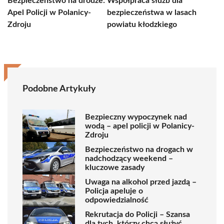
Bezpieczeństwo na drodze:
Współpraca służb dla
Apel Policji w Polanicy-
bezpieczeństwa w lasach
Zdroju
powiatu kłodzkiego
Podobne Artykuły
Bezpieczny wypoczynek nad
wodą – apel policji w Polanicy-
Zdroju
Bezpieczeństwo na drogach w
nadchodzący weekend –
kluczowe zasady
Uwaga na alkohol przed jazdą –
Policja apeluje o
odpowiedzialność
Rekrutacja do Policji – Szansa
dla tych, którzy chcą służyć