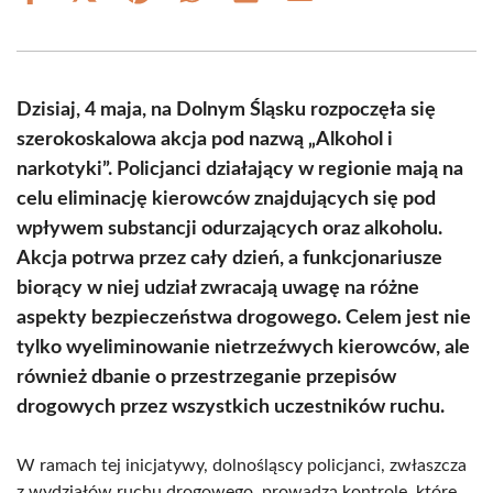
on
on
on
on
on
on
Facebook
X
Pinterest
WhatsApp
LinkedIn
Email
(Twitter)
Dzisiaj, 4 maja, na Dolnym Śląsku rozpoczęła się
szerokoskalowa akcja pod nazwą „Alkohol i
narkotyki”. Policjanci działający w regionie mają na
celu eliminację kierowców znajdujących się pod
wpływem substancji odurzających oraz alkoholu.
Akcja potrwa przez cały dzień, a funkcjonariusze
biorący w niej udział zwracają uwagę na różne
aspekty bezpieczeństwa drogowego. Celem jest nie
tylko wyeliminowanie nietrzeźwych kierowców, ale
również dbanie o przestrzeganie przepisów
drogowych przez wszystkich uczestników ruchu.
W ramach tej inicjatywy, dolnośląscy policjanci, zwłaszcza
z wydziałów ruchu drogowego, prowadzą kontrole, które