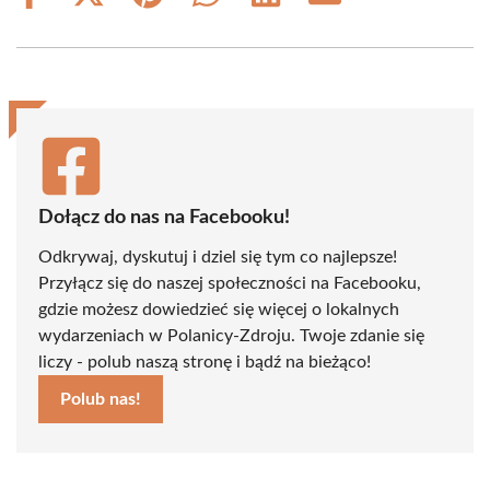
on
on
on
on
on
on
Facebook
X
Pinterest
WhatsApp
LinkedIn
Email
(Twitter)
Dołącz do nas na Facebooku!
Odkrywaj, dyskutuj i dziel się tym co najlepsze!
Przyłącz się do naszej społeczności na Facebooku,
gdzie możesz dowiedzieć się więcej o lokalnych
wydarzeniach w Polanicy-Zdroju. Twoje zdanie się
liczy - polub naszą stronę i bądź na bieżąco!
Polub nas!