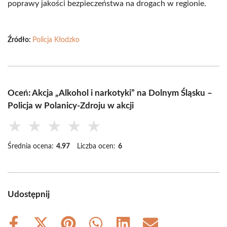
poprawy jakości bezpieczeństwa na drogach w regionie.
Źródło:
Policja Kłodzko
Oceń: Akcja „Alkohol i narkotyki” na Dolnym Śląsku –
Policja w Polanicy-Zdroju w akcji
★
★
★
★
★
Średnia ocena:
4.97
Liczba ocen:
6
Udostępnij
Share
Share
Share
Share
Share
Share