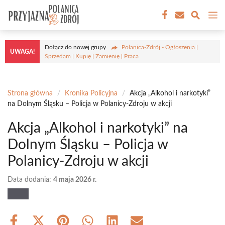
Przejdź
M
do
treści
Dołącz do nowej grupy
Polanica-Zdrój - Ogłoszenia |
UWAGA!
Sprzedam | Kupię | Zamienię | Praca
Strona główna
/
Kronika Policyjna
/
Akcja „Alkohol i narkotyki”
na Dolnym Śląsku – Policja w Polanicy-Zdroju w akcji
Akcja „Alkohol i narkotyki” na
Dolnym Śląsku – Policja w
Polanicy-Zdroju w akcji
Data dodania:
4 maja 2026 r.
Share
Share
Share
Share
Share
Share