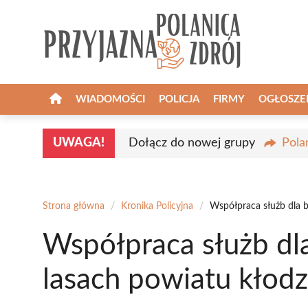
Przejdź
do
treści
WIADOMOŚCI
POLICJA
FIRMY
OGŁOSZE
UWAGA!
Dołącz do nowej grupy
Pola
Strona główna
/
Kronika Policyjna
/
Współpraca służb dla 
Współpraca służb dl
lasach powiatu kłod