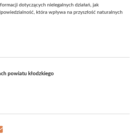
formacji dotyczących nielegalnych działań, jak
dpowiedzialność, która wpływa na przyszłość naturalnych
ach powiatu kłodzkiego
Share
on