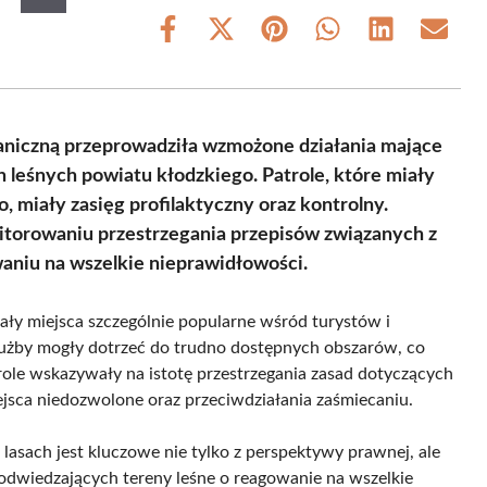
Share
Share
Share
Share
Share
Share
on
on
on
on
on
on
Facebook
X
Pinterest
WhatsApp
LinkedIn
Email
(Twitter)
Graniczną przeprowadziła wzmożone działania mające
 leśnych powiatu kłodzkiego. Patrole, które miały
miały zasięg profilaktyczny oraz kontrolny.
nitorowaniu przestrzegania przepisów związanych z
aniu na wszelkie nieprawidłowości.
y miejsca szczególnie popularne wśród turystów i
użby mogły dotrzeć do trudno dostępnych obszarów, co
trole wskazywały na istotę przestrzegania zasad dotyczących
jsca niedozwolone oraz przeciwdziałania zaśmiecaniu.
asach jest kluczowe nie tylko z perspektywy prawnej, ale
 odwiedzających tereny leśne o reagowanie na wszelkie