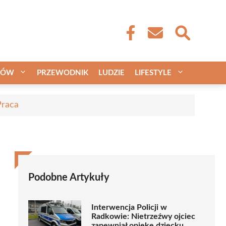
CÓW
PRZEWODNIK
LUDZIE
LIFESTYLE
Praca
Podobne Artykuły
Interwencja Policji w
Radkowie: Nietrzeźwy ojciec
zapewniał opiekę dziecku