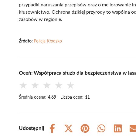
przypadki naruszania przepisów oraz o meliorowanie in
kłusownictwo. Ochrona dzikiej przyrody to wspólna o
zasobów w regionie.
Źródło:
Policja Kłodzko
Oceń: Współpraca służb dla bezpieczeństwa w las
★
★
★
★
★
Średnia ocena:
4.69
Liczba ocen:
11
Udostępnij
Share
Share
Share
Share
Share
on
on
on
on
on