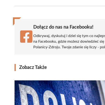
Facebook
X
Pinterest
WhatsApp
LinkedIn
(Twitter)
Dołącz do nas na Facebooku!
Odkrywaj, dyskutuj i dziel się tym co najlep
na Facebooku, gdzie możesz dowiedzieć się
Polanicy-Zdroju. Twoje zdanie się liczy - po
Zobacz Także