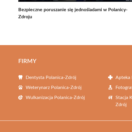
Bezpieczne poruszanie się jednośladami w Polanicy-
Zdroju
FIRMY
Dentysta Polanica-Zdrój
Apteka 
Weterynarz Polanica-Zdrój
Fotogra
Wulkanizacja Polanica-Zdrój
Stacja 
Zdrój