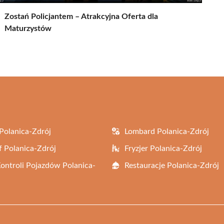
Zostań Policjantem – Atrakcyjna Oferta dla
Maturzystów
Polanica-Zdrój
Lombard Polanica-Zdrój
f Polanica-Zdrój
Fryzjer Polanica-Zdrój
Kontroli Pojazdów Polanica-
Restauracje Polanica-Zdrój