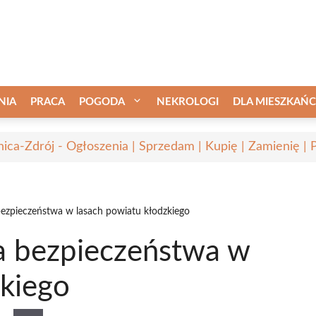
NIA
PRACA
POGODA
NEKROLOGI
DLA MIESZKAŃ
nica-Zdrój - Ogłoszenia | Sprzedam | Kupię | Zamienię | 
bezpieczeństwa w lasach powiatu kłodzkiego
a bezpieczeństwa w
zkiego