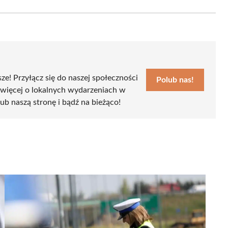
Email
sze! Przyłącz się do naszej społeczności
Polub nas!
 więcej o lokalnych wydarzeniach w
lub naszą stronę i bądź na bieżąco!