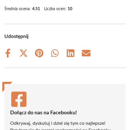
Średnia ocena:
4.51
Liczba ocen:
10
Udostępnij
Share
Share
Share
Share
Share
Share
on
on
on
on
on
on
Facebook
X
Pinterest
WhatsApp
LinkedIn
Email
(Twitter)
Dołącz do nas na Facebooku!
Odkrywaj, dyskutuj i dziel się tym co najlepsze!