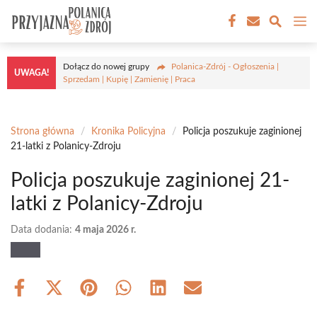
Przejdź
M
do
treści
Dołącz do nowej grupy
Polanica-Zdrój - Ogłoszenia |
UWAGA!
Sprzedam | Kupię | Zamienię | Praca
Strona główna
/
Kronika Policyjna
/
Policja poszukuje zaginionej
21-latki z Polanicy-Zdroju
Policja poszukuje zaginionej 21-
latki z Polanicy-Zdroju
Data dodania:
4 maja 2026 r.
Share
Share
Share
Share
Share
Share
on
on
on
on
on
on
Facebook
X
Pinterest
WhatsApp
LinkedIn
Email