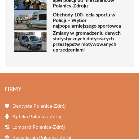
apel policji do mieszkańców
Polanicy-Zdroju
Obchody 100-lecia sportu w
Policji – Wybór
najpopularniejszego sportowca
Zmiany w gromadzeniu danych
statystycznych dotyczących
przestępstw motywowanych
uprzedzeniami
FIRMY
Dentysta Polanica-Zdrój
Apteka Polanica-Zdrój
Lombard Polanica-Zdrój
Kwiaciarnia Polanica-Zdrój