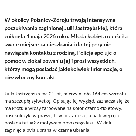
(Twitter)
W okolicy Polanicy-Zdroju trwają intensywne
poszukiwania zaginionej Julii Jastrzębskiej, która
zniknęła 1 maja 2026 roku. Młoda kobieta opuściła
swoje miejsce zamieszkania i do tej pory nie
nawiązała kontaktu z rodziną. Policja apeluje o
pomoc w zlokalizowaniu jej i prosi wszystkich,
którzy mogą posiadać jakiekolwiek informacje, o
niezwłoczny kontakt.
Julia Jastrzębska ma 21 lat, mierzy około 164 cm wzrostu i
ma szczupłą sylwetkę. Opisując jej wygląd, zaznacza się, że
ma krótkie włosy farbowane na kolor czarno-fioletowy,
nosi kolczyki w prawej brwi oraz nosie, a na lewej ręce
posiada tatuaż z motywem płonącego lasu. W dniu
zaginięcia była ubrana w czarne ubrania.