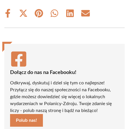
Share
Share
Share
Share
Share
Share
on
on
on
on
on
on
Facebook
X
Pinterest
WhatsApp
LinkedIn
Email
(Twitter)
Dołącz do nas na Facebooku!
Odkrywaj, dyskutuj i dziel się tym co najlepsze!
Przyłącz się do naszej społeczności na Facebooku,
gdzie możesz dowiedzieć się więcej o lokalnych
wydarzeniach w Polanicy-Zdroju. Twoje zdanie się
liczy - polub naszą stronę i bądź na bieżąco!
Polub nas!