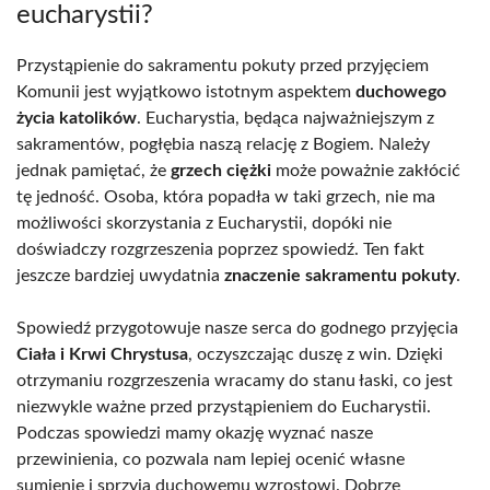
eucharystii?
Przystąpienie do sakramentu pokuty przed przyjęciem
Komunii jest wyjątkowo istotnym aspektem
duchowego
życia katolików
. Eucharystia, będąca najważniejszym z
sakramentów, pogłębia naszą relację z Bogiem. Należy
jednak pamiętać, że
grzech ciężki
może poważnie zakłócić
tę jedność. Osoba, która popadła w taki grzech, nie ma
możliwości skorzystania z Eucharystii, dopóki nie
doświadczy rozgrzeszenia poprzez spowiedź. Ten fakt
jeszcze bardziej uwydatnia
znaczenie sakramentu pokuty
.
Spowiedź przygotowuje nasze serca do godnego przyjęcia
Ciała i Krwi Chrystusa
, oczyszczając duszę z win. Dzięki
otrzymaniu rozgrzeszenia wracamy do stanu łaski, co jest
niezwykle ważne przed przystąpieniem do Eucharystii.
Podczas spowiedzi mamy okazję wyznać nasze
przewinienia, co pozwala nam lepiej ocenić własne
sumienie i sprzyja duchowemu wzrostowi. Dobrze