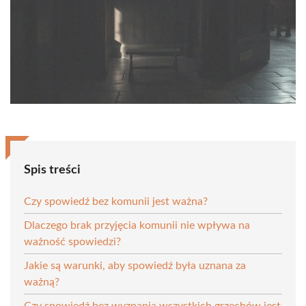
Spis treści
Czy spowiedź bez komunii jest ważna?
Dlaczego brak przyjęcia komunii nie wpływa na
ważność spowiedzi?
Jakie są warunki, aby spowiedź była uznana za
ważną?
Czy spowiedź bez wyznania wszystkich grzechów jest