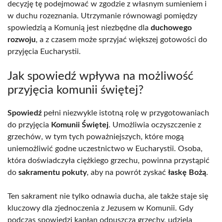
decyzję tę podejmować w zgodzie z własnym sumieniem i
w duchu rozeznania. Utrzymanie równowagi pomiędzy
spowiedzią a Komunią jest niezbędne dla
duchowego
rozwoju
, a z czasem może sprzyjać większej gotowości do
przyjęcia Eucharystii.
Jak spowiedź wpływa na możliwość
przyjęcia komunii świętej?
Spowiedź
pełni niezwykle istotną rolę w przygotowaniach
do przyjęcia
Komunii Świętej
. Umożliwia oczyszczenie z
grzechów, w tym tych poważniejszych, które mogą
uniemożliwić godne uczestnictwo w Eucharystii. Osoba,
która doświadczyła ciężkiego grzechu, powinna przystąpić
do
sakramentu pokuty
, aby na powrót zyskać
łaskę Bożą
.
Ten sakrament nie tylko odnawia ducha, ale także staje się
kluczowy dla zjednoczenia z Jezusem w Komunii. Gdy
podczas spowiedzi kapłan odpuszcza grzechy, udziela