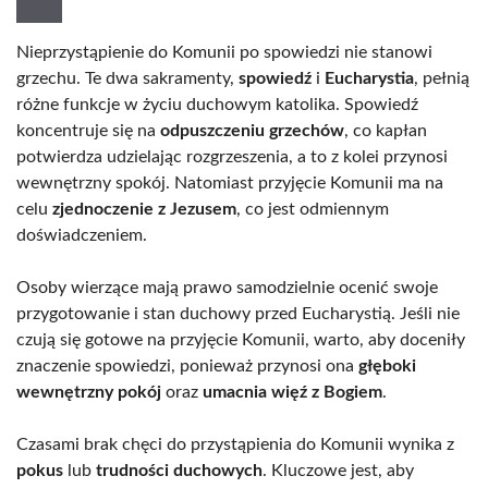
Nieprzystąpienie do Komunii po spowiedzi nie stanowi
grzechu. Te dwa sakramenty,
spowiedź
i
Eucharystia
, pełnią
różne funkcje w życiu duchowym katolika. Spowiedź
koncentruje się na
odpuszczeniu grzechów
, co kapłan
potwierdza udzielając rozgrzeszenia, a to z kolei przynosi
wewnętrzny spokój. Natomiast przyjęcie Komunii ma na
celu
zjednoczenie z Jezusem
, co jest odmiennym
doświadczeniem.
Osoby wierzące mają prawo samodzielnie ocenić swoje
przygotowanie i stan duchowy przed Eucharystią. Jeśli nie
czują się gotowe na przyjęcie Komunii, warto, aby doceniły
znaczenie spowiedzi, ponieważ przynosi ona
głęboki
wewnętrzny pokój
oraz
umacnia więź z Bogiem
.
Czasami brak chęci do przystąpienia do Komunii wynika z
pokus
lub
trudności duchowych
. Kluczowe jest, aby