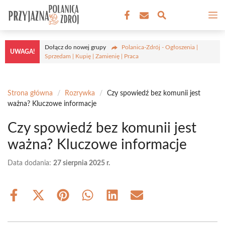
Przejdź
M
do
treści
Dołącz do nowej grupy
Polanica-Zdrój - Ogłoszenia |
UWAGA!
Sprzedam | Kupię | Zamienię | Praca
Strona główna
/
Rozrywka
/
Czy spowiedź bez komunii jest
ważna? Kluczowe informacje
Czy spowiedź bez komunii jest
ważna? Kluczowe informacje
Data dodania:
27 sierpnia 2025 r.
Share
Share
Share
Share
Share
Share
on
on
on
on
on
on
Facebook
X
Pinterest
WhatsApp
LinkedIn
Email
(Twitter)