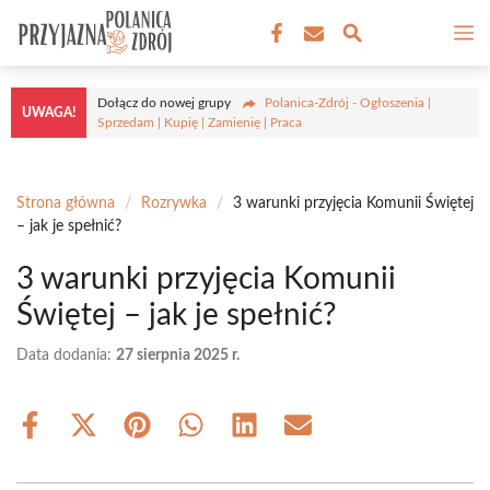
Przejdź
M
do
treści
Dołącz do nowej grupy
Polanica-Zdrój - Ogłoszenia |
UWAGA!
Sprzedam | Kupię | Zamienię | Praca
Strona główna
/
Rozrywka
/
3 warunki przyjęcia Komunii Świętej
– jak je spełnić?
3 warunki przyjęcia Komunii
Świętej – jak je spełnić?
Data dodania:
27 sierpnia 2025 r.
Share
Share
Share
Share
Share
Share
on
on
on
on
on
on
Facebook
X
Pinterest
WhatsApp
LinkedIn
Email
(Twitter)