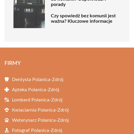
porady
Czy spowiedź bez komunii jest
ważna? Kluczowe informacje
FIRMY
Dentysta Polanica-Zdrój
Apteka Polanica-Zdrój
Lombard Polanica-Zdrój
Kwiaciarnia Polanica-Zdrój
Weterynarz Polanica-Zdrój
Fotograf Polanica-Zdrój