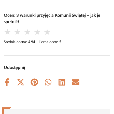
Oceń: 3 warunki przyjęcia Komunii Świętej – jak je
spełnić?
★
★
★
★
★
Średnia ocena:
4.94
Liczba ocen:
5
Udostępnij
Share
Share
Share
Share
Share
Share
on
on
on
on
on
on
Facebook
X
Pinterest
WhatsApp
LinkedIn
Email
(Twitter)