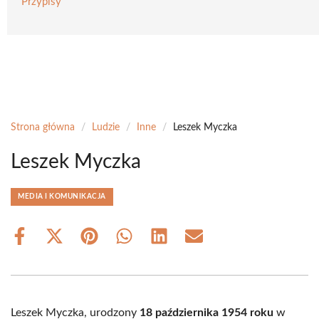
Przypisy
Strona główna
/
Ludzie
/
Inne
/
Leszek Myczka
Leszek Myczka
MEDIA I KOMUNIKACJA
Share
Share
Share
Share
Share
Share
on
on
on
on
on
on
Facebook
X
Pinterest
WhatsApp
LinkedIn
Email
(Twitter)
Leszek Myczka, urodzony
18 października 1954 roku
w