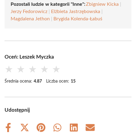
Pozostali ludzie w kategorii "Inne":
Zbigniew Kicka
|
Jerzy Fedorowicz
|
Elżbieta Jastrzębowska
|
Magdalena Jethon
|
Brygida Kolenda-Łabuś
Oceń: Leszek Myczka
★
★
★
★
★
Średnia ocena:
4.87
Liczba ocen:
15
Udostępnij
Share
Share
Share
Share
Share
Share
on
on
on
on
on
on