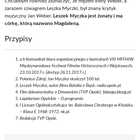
Chciałbym również zaznaczyć, że mężem Ireny Weber, a
zarazem szwagrem Leszka Myczki, był znany krytyk
muzyczny Jan Weber.
Leszek Myczka jest żonaty i ma
córkę, którą nazwano Magdaleną.
Przypisy
a b Komunikat biura organizacyjnego o laureatach VIII MFFHIW.
Międzynarodowy Festiwal Filmów Historycznych i Wojskowych,
23.10.2017 r. [dostęp 26.11.2017 r.]
Polanica-Zdrój: Jan Myczka skończył 100 lat.
Leszek Myczka, autor filmu Batalia o Śląsk. radio.opole.pl.
Film dokumentalny o Dmowskim (TVP Opole). falanga.bloog.pl.
Lapidarium Opolskie – O programie.
I Liceum Ogólnokształcące im. Bolesława Chrobrego w Kłodzku
– Klasa E 1968-1972. nk.pl.
Redakcja TVP Opole.