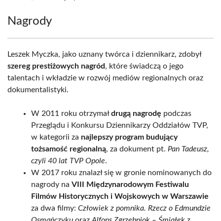
Nagrody
Leszek Myczka, jako uznany twórca i dziennikarz, zdobył
szereg prestiżowych nagród
, które świadczą o jego
talentach i wkładzie w rozwój mediów regionalnych oraz
dokumentalistyki.
W 2011 roku otrzymał
drugą nagrodę
podczas
Przeglądu i Konkursu Dziennikarzy Oddziałów TVP,
w kategorii za
najlepszy program budujący
tożsamość regionalną
, za dokument pt.
Pan Tadeusz,
czyli 40 lat TVP Opole
.
W 2017 roku znalazł się w gronie nominowanych do
nagrody na
VIII Międzynarodowym Festiwalu
Filmów Historycznych i Wojskowych w Warszawie
za dwa filmy:
Człowiek z pomnika. Rzecz o Edmundzie
Osmańczyku
oraz
Alfons Zgrzebniok – Śmiałek z