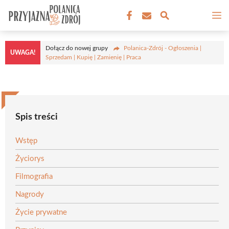
Przejdź
M
do
treści
Dołącz do nowej grupy
Polanica-Zdrój - Ogłoszenia |
UWAGA!
Sprzedam | Kupię | Zamienię | Praca
Spis treści
Wstęp
Życiorys
Filmografia
Nagrody
Życie prywatne