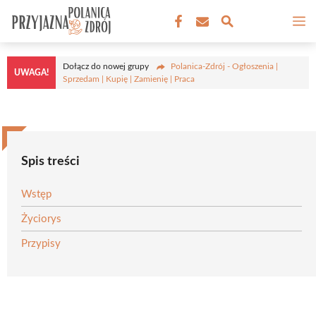
Przejdź
M
do
treści
Dołącz do nowej grupy
Polanica-Zdrój - Ogłoszenia |
UWAGA!
Sprzedam | Kupię | Zamienię | Praca
Spis treści
Wstęp
Życiorys
Przypisy