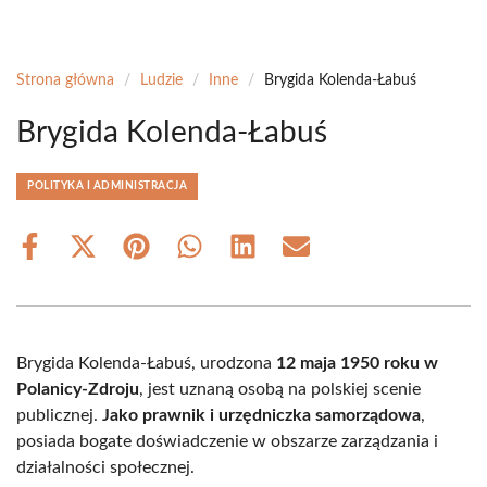
Strona główna
/
Ludzie
/
Inne
/
Brygida Kolenda-Łabuś
Brygida Kolenda-Łabuś
POLITYKA I ADMINISTRACJA
Share
Share
Share
Share
Share
Share
on
on
on
on
on
on
Facebook
X
Pinterest
WhatsApp
LinkedIn
Email
(Twitter)
Brygida Kolenda-Łabuś, urodzona
12 maja 1950 roku w
Polanicy-Zdroju
, jest uznaną osobą na polskiej scenie
publicznej.
Jako prawnik i urzędniczka samorządowa
,
posiada bogate doświadczenie w obszarze zarządzania i
działalności społecznej.