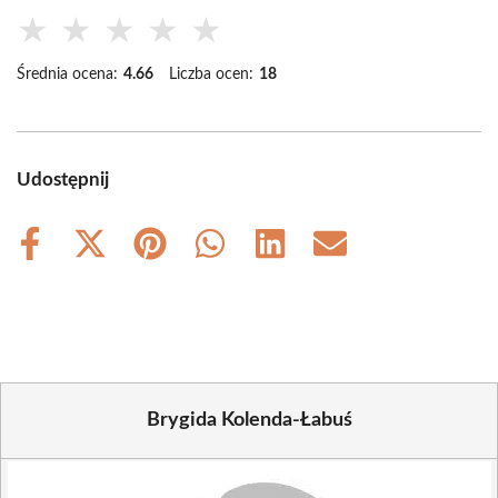
★
★
★
★
★
Średnia ocena:
4.66
Liczba ocen:
18
Udostępnij
Share
Share
Share
Share
Share
Share
on
on
on
on
on
on
Facebook
X
Pinterest
WhatsApp
LinkedIn
Email
(Twitter)
Brygida Kolenda-Łabuś