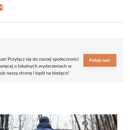
Share
on
Email
sze! Przyłącz się do naszej społeczności
Polub nas!
 więcej o lokalnych wydarzeniach w
lub naszą stronę i bądź na bieżąco!