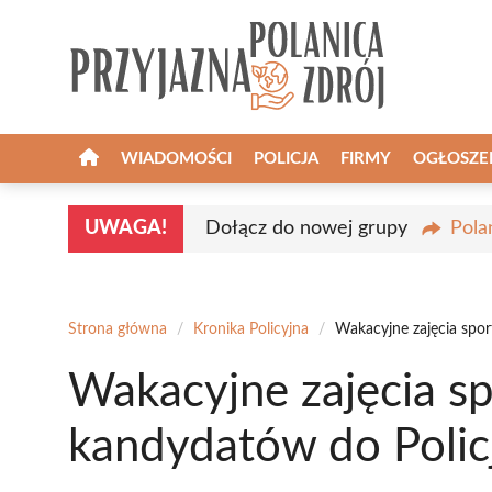
Przejdź
do
treści
WIADOMOŚCI
POLICJA
FIRMY
OGŁOSZE
UWAGA!
Dołącz do nowej grupy
Pola
Strona główna
/
Kronika Policyjna
/
Wakacyjne zajęcia spor
Wakacyjne zajęcia s
kandydatów do Policj