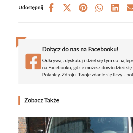
Udostępnij
Share
Share
Share
Share
Share
on
on
on
on
on
Facebook
X
Pinterest
WhatsApp
LinkedIn
(Twitter)
Dołącz do nas na Facebooku!
Odkrywaj, dyskutuj i dziel się tym co najlep
na Facebooku, gdzie możesz dowiedzieć się
Polanicy-Zdroju. Twoje zdanie się liczy - po
Zobacz Także