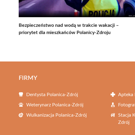
Bezpieczeństwo nad wodą w trakcie wakacji –
priorytet dla mieszkańców Polanicy-Zdroju
FIRMY
Dentysta Polanica-Zdrój
Apteka 
Weterynarz Polanica-Zdrój
Fotogra
Wulkanizacja Polanica-Zdrój
Stacja 
Zdrój