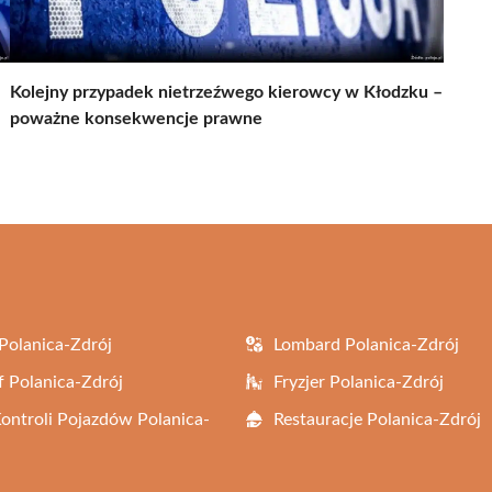
Kolejny przypadek nietrzeźwego kierowcy w Kłodzku –
poważne konsekwencje prawne
Polanica-Zdrój
Lombard Polanica-Zdrój
f Polanica-Zdrój
Fryzjer Polanica-Zdrój
Kontroli Pojazdów Polanica-
Restauracje Polanica-Zdrój