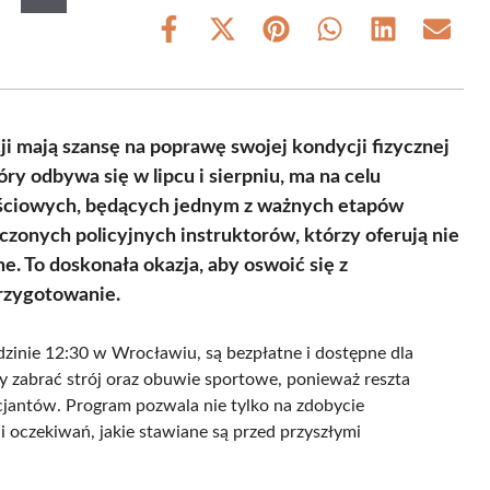
Share
Share
Share
Share
Share
Share
on
on
on
on
on
on
Facebook
X
Pinterest
WhatsApp
LinkedIn
Email
(Twitter)
i mają szansę na poprawę swojej kondycji fizycznej
y odbywa się w lipcu i sierpniu, ma na celu
ściowych, będących jednym z ważnych etapów
czonych policyjnych instruktorów, którzy oferują nie
e. To doskonała okazja, aby oswoić się z
rzygotowanie.
dzinie 12:30 w Wrocławiu, są bezpłatne i dostępne dla
y zabrać strój oraz obuwie sportowe, ponieważ reszta
cjantów. Program pozwala nie tylko na zdobycie
i oczekiwań, jakie stawiane są przed przyszłymi