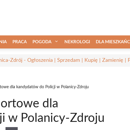
NIA
PRACA
POGODA
NEKROLOGI
DLA MIESZKAŃ
nica-Zdrój - Ogłoszenia | Sprzedam | Kupię | Zamienię | 
towe dla kandydatów do Policji w Polanicy-Zdroju
portowe dla
i w Polanicy-Zdroju