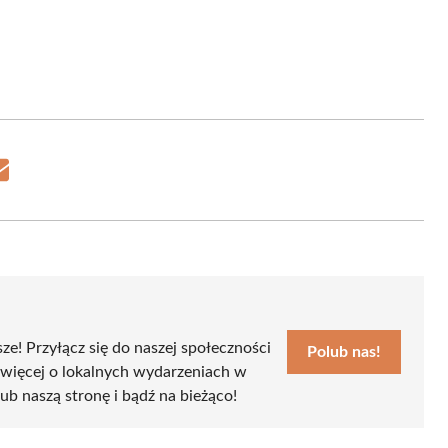
Share
on
Email
sze! Przyłącz się do naszej społeczności
Polub nas!
 więcej o lokalnych wydarzeniach w
lub naszą stronę i bądź na bieżąco!