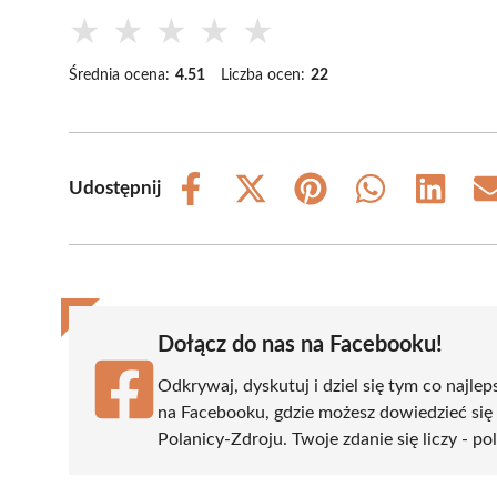
★
★
★
★
★
Średnia ocena:
4.51
Liczba ocen:
22
Udostępnij
Share
Share
Share
Share
Share
on
on
on
on
on
Facebook
X
Pinterest
WhatsApp
LinkedIn
(Twitter)
Dołącz do nas na Facebooku!
Odkrywaj, dyskutuj i dziel się tym co najlep
na Facebooku, gdzie możesz dowiedzieć się
Polanicy-Zdroju. Twoje zdanie się liczy - po