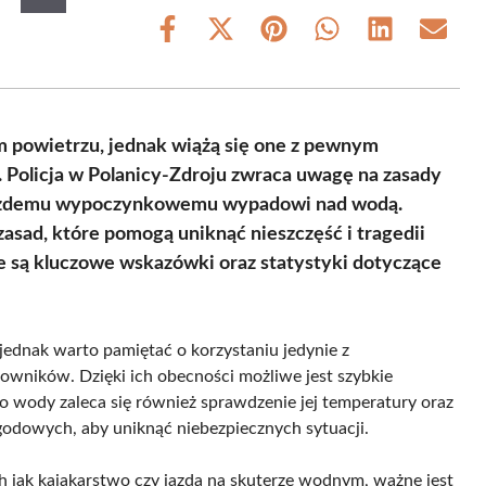
Share
Share
Share
Share
Share
Share
on
on
on
on
on
on
Facebook
X
Pinterest
WhatsApp
LinkedIn
Email
(Twitter)
m powietrzu, jednak wiążą się one z pewnym
 Policja w Polanicy-Zdroju zwraca uwagę na zasady
każdemu wypoczynkowemu wypadowi nad wodą.
zasad, które pomogą uniknąć nieszczęść i tragedii
e są kluczowe wskazówki oraz statystyki dotyczące
ednak warto pamiętać o korzystaniu jedynie z
towników. Dzięki ich obecności możliwe jest szybkie
o wody zaleca się również sprawdzenie jej temperatury oraz
odowych, aby uniknąć niebezpiecznych sytuacji.
 jak kajakarstwo czy jazda na skuterze wodnym, ważne jest