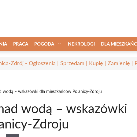
NIA
PRACA
POGODA
NEKROLOGI
DLA MIESZKAŃ
nica-Zdrój - Ogłoszenia | Sprzedam | Kupię | Zamienię | 
d wodą – wskazówki dla mieszkańców Polanicy-Zdroju
 nad wodą – wskazówki
anicy-Zdroju