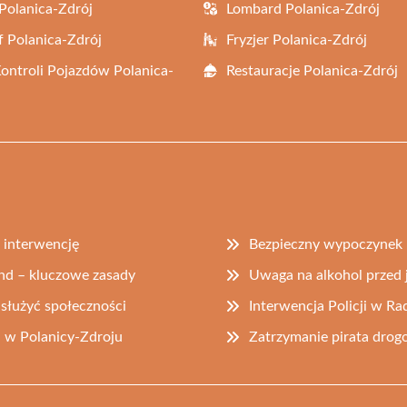
Polanica-Zdrój
Lombard Polanica-Zdrój
f Polanica-Zdrój
Fryzjer Polanica-Zdrój
Kontroli Pojazdów Polanica-
Restauracje Polanica-Zdrój
ą interwencję
Bezpieczny wypoczynek n
nd – kluczowe zasady
Uwaga na alkohol przed j
ą służyć społeczności
Interwencja Policji w Ra
 w Polanicy-Zdroju
Zatrzymanie pirata dro