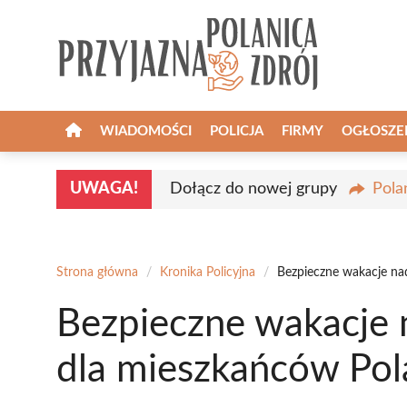
Przejdź
do
treści
WIADOMOŚCI
POLICJA
FIRMY
OGŁOSZE
UWAGA!
Dołącz do nowej grupy
Pola
Strona główna
/
Kronika Policyjna
/
Bezpieczne wakacje na
Bezpieczne wakacje
dla mieszkańców Pol