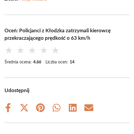
Oceń: Policjanci z Kłodzka zatrzymali kierowcę
przekraczającego prędkość o 63 km/h
★
★
★
★
★
Średnia ocena:
4.66
Liczba ocen:
14
Udostępnij
Share
Share
Share
Share
Share
Share
on
on
on
on
on
on
Facebook
X
Pinterest
WhatsApp
LinkedIn
Email
(Twitter)