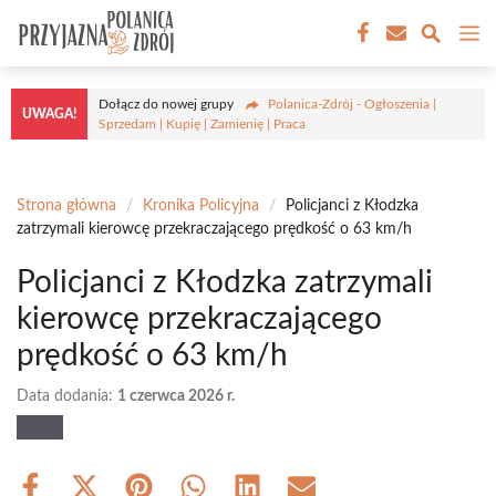
Przejdź
M
do
treści
Dołącz do nowej grupy
Polanica-Zdrój - Ogłoszenia |
UWAGA!
Sprzedam | Kupię | Zamienię | Praca
Strona główna
/
Kronika Policyjna
/
Policjanci z Kłodzka
zatrzymali kierowcę przekraczającego prędkość o 63 km/h
Policjanci z Kłodzka zatrzymali
kierowcę przekraczającego
prędkość o 63 km/h
Data dodania:
1 czerwca 2026 r.
Share
Share
Share
Share
Share
Share