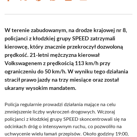
on
on
on
on
on
on
Facebook
X
Pinterest
WhatsApp
LinkedIn
Email
(Twitter)
W terenie zabudowanym, na drodze krajowej nr 8,
policjanci z kłodzkiej grupy SPEED zatrzymali
kierowcę, który znacznie przekroczył dozwoloną
prędkość. 21-letni mężczyzna kierował
Volkswagenem z prędkością 113 km/h przy
ograniczeniu do 50 km/h. W wyniku tego działania
stracił prawo jazdy na trzy miesiące oraz został
ukarany wysokim mandatem.
Policja regularnie prowadzi działania mające na celu
zmniejszenie liczby wykroczeń drogowych. Wczoraj
policjanci z kłodzkiej grupy SPEED skoncentrowali się na
odcinkach dróg o intensywnym ruchu, co pozwoliło na
uchwycenie wielu łamań przepisów. Około godziny 19:00,