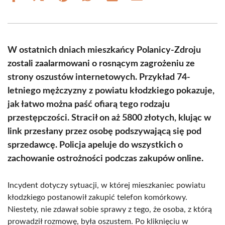
on
on
on
on
on
on
Facebook
X
Pinterest
WhatsApp
LinkedIn
Email
(Twitter)
W ostatnich dniach mieszkańcy Polanicy-Zdroju
zostali zaalarmowani o rosnącym zagrożeniu ze
strony oszustów internetowych. Przykład 74-
letniego mężczyzny z powiatu kłodzkiego pokazuje,
jak łatwo można paść ofiarą tego rodzaju
przestępczości. Stracił on aż 5800 złotych, klując w
link przesłany przez osobę podszywającą się pod
sprzedawcę. Policja apeluje do wszystkich o
zachowanie ostrożności podczas zakupów online.
Incydent dotyczy sytuacji, w której mieszkaniec powiatu
kłodzkiego postanowił zakupić telefon komórkowy.
Niestety, nie zdawał sobie sprawy z tego, że osoba, z którą
prowadził rozmowę, była oszustem. Po kliknięciu w