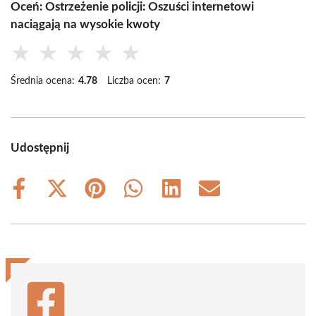
Oceń: Ostrzeżenie policji: Oszuści internetowi
naciągają na wysokie kwoty
★
★
★
★
★
Średnia ocena:
4.78
Liczba ocen:
7
Udostępnij
Share
Share
Share
Share
Share
Share
on
on
on
on
on
on
Facebook
X
Pinterest
WhatsApp
LinkedIn
Email
(Twitter)