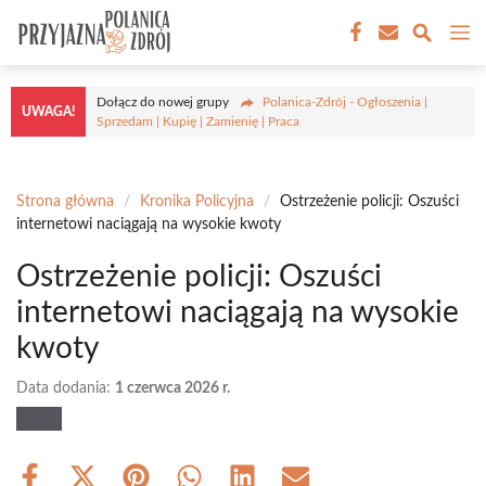
Przejdź
M
do
treści
Dołącz do nowej grupy
Polanica-Zdrój - Ogłoszenia |
UWAGA!
Sprzedam | Kupię | Zamienię | Praca
Strona główna
/
Kronika Policyjna
/
Ostrzeżenie policji: Oszuści
internetowi naciągają na wysokie kwoty
Ostrzeżenie policji: Oszuści
internetowi naciągają na wysokie
kwoty
Data dodania:
1 czerwca 2026 r.
Share
Share
Share
Share
Share
Share