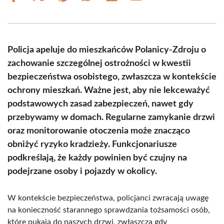
on
on
on
on
on
on
Facebook
X
Pinterest
WhatsApp
LinkedIn
Email
(Twitter)
Policja apeluje do mieszkańców Polanicy-Zdroju o
zachowanie szczególnej ostrożności w kwestii
bezpieczeństwa osobistego, zwłaszcza w kontekście
ochrony mieszkań. Ważne jest, aby nie lekceważyć
podstawowych zasad zabezpieczeń, nawet gdy
przebywamy w domach. Regularne zamykanie drzwi
oraz monitorowanie otoczenia może znacząco
obniżyć ryzyko kradzieży. Funkcjonariusze
podkreślają, że każdy powinien być czujny na
podejrzane osoby i pojazdy w okolicy.
W kontekście bezpieczeństwa, policjanci zwracają uwagę
na konieczność starannego sprawdzania tożsamości osób,
które pukają do naszych drzwi, zwłaszcza gdy