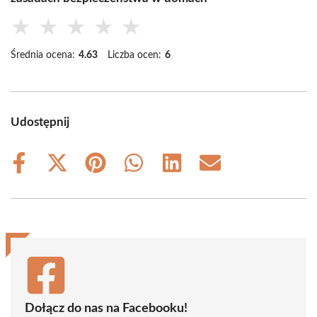
★
★
★
★
★
Średnia ocena:
4.63
Liczba ocen:
6
Udostępnij
Share
Share
Share
Share
Share
Share
on
on
on
on
on
on
Facebook
X
Pinterest
WhatsApp
LinkedIn
Email
(Twitter)
Dołącz do nas na Facebooku!