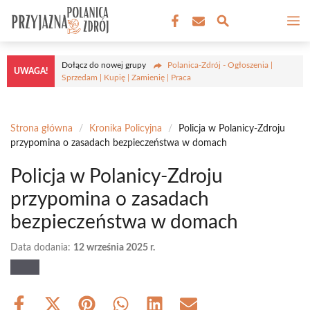
Przejdź
M
do
treści
Dołącz do nowej grupy
Polanica-Zdrój - Ogłoszenia |
UWAGA!
Sprzedam | Kupię | Zamienię | Praca
Strona główna
/
Kronika Policyjna
/
Policja w Polanicy-Zdroju
przypomina o zasadach bezpieczeństwa w domach
Policja w Polanicy-Zdroju
przypomina o zasadach
bezpieczeństwa w domach
Data dodania:
12 września 2025 r.
Share
Share
Share
Share
Share
Share