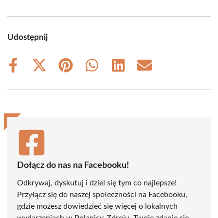
Udostępnij
Share
Share
Share
Share
Share
Share
on
on
on
on
on
on
Facebook
X
Pinterest
WhatsApp
LinkedIn
Email
(Twitter)
Dołącz do nas na Facebooku!
Odkrywaj, dyskutuj i dziel się tym co najlepsze!
Przyłącz się do naszej społeczności na Facebooku,
gdzie możesz dowiedzieć się więcej o lokalnych