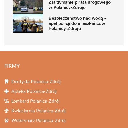
Zatrzymanie pirata drogowego
w Polanicy-Zdroju
Bezpieczeństwo nad wodą –
apel policji do mieszkańców
Polanicy-Zdroju
FIRMY
Dentysta Polanica-Zdrój
Apteka Polanica-Zdrój
Lombard Polanica-Zdrój
Kwiaciarnia Polanica-Zdrój
Weterynarz Polanica-Zdrój