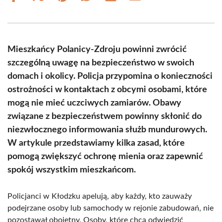
on
on
on
on
on
on
Facebook
X
Pinterest
WhatsApp
LinkedIn
Email
(Twitter)
Mieszkańcy Polanicy-Zdroju powinni zwrócić
szczególną uwagę na bezpieczeństwo w swoich
domach i okolicy. Policja przypomina o konieczności
ostrożności w kontaktach z obcymi osobami, które
mogą nie mieć uczciwych zamiarów. Obawy
związane z bezpieczeństwem powinny skłonić do
niezwłocznego informowania służb mundurowych.
W artykule przedstawiamy kilka zasad, które
pomogą zwiększyć ochronę mienia oraz zapewnić
spokój wszystkim mieszkańcom.
Policjanci w Kłodzku apelują, aby każdy, kto zauważy
podejrzane osoby lub samochody w rejonie zabudowań, nie
pozostawał obojętny. Osoby, które chcą odwiedzić