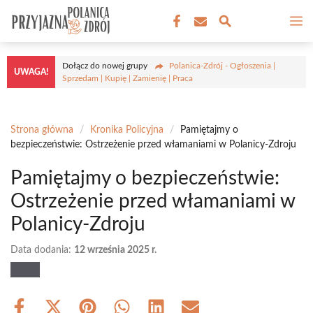
Przejdź
M
do
treści
Dołącz do nowej grupy
Polanica-Zdrój - Ogłoszenia |
UWAGA!
Sprzedam | Kupię | Zamienię | Praca
Strona główna
/
Kronika Policyjna
/
Pamiętajmy o
bezpieczeństwie: Ostrzeżenie przed włamaniami w Polanicy-Zdroju
Pamiętajmy o bezpieczeństwie:
Ostrzeżenie przed włamaniami w
Polanicy-Zdroju
Data dodania:
12 września 2025 r.
Share
Share
Share
Share
Share
Share