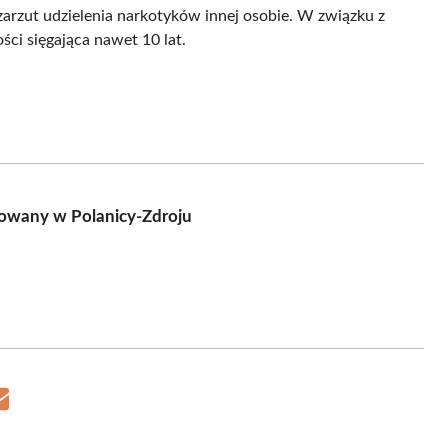
zarzut udzielenia narkotyków innej osobie. W związku z
ci sięgająca nawet 10 lat.
towany w Polanicy-Zdroju
Share
on
Email