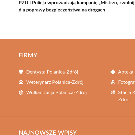
PZU i Policja wprowadzają kampanię „Mistrzu, zwolnij
dla poprawy bezpieczeństwa na drogach
FIRMY
Dentysta Polanica-Zdrój
Apteka 
Weterynarz Polanica-Zdrój
Fotogra
Wulkanizacja Polanica-Zdrój
Stacja 
Zdrój
NAJNOWSZE WPISY