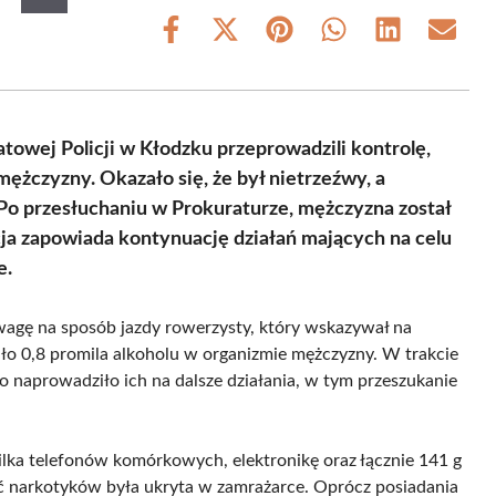
Share
Share
Share
Share
Share
Share
on
on
on
on
on
on
Facebook
X
Pinterest
WhatsApp
LinkedIn
Email
(Twitter)
owej Policji w Kłodzku przeprowadzili kontrolę,
ężczyzny. Okazało się, że był nietrzeźwy, a
Po przesłuchaniu w Prokuraturze, mężczyzna został
ja zapowiada kontynuację działań mających na celu
e.
uwagę na sposób jazdy rowerzysty, który wskazywał na
o 0,8 promila alkoholu w organizmie mężczyzny. W trakcie
co naprowadziło ich na dalsze działania, w tym przeszukanie
ilka telefonów komórkowych, elektronikę oraz łącznie 141 g
 narkotyków była ukryta w zamrażarce. Oprócz posiadania