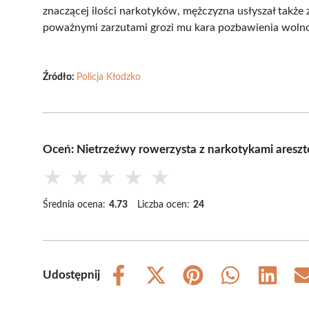
znaczącej ilości narkotyków, mężczyzna usłyszał także 
poważnymi zarzutami grozi mu kara pozbawienia wolnoś
Źródło:
Policja Kłodzko
Oceń: Nietrzeźwy rowerzysta z narkotykami aresz
★
★
★
★
★
Średnia ocena:
4.73
Liczba ocen:
24
Udostępnij
Share
Share
Share
Share
Share
on
on
on
on
on
Facebook
X
Pinterest
WhatsApp
LinkedIn