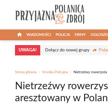
Przejdź
do
treści
WIADOMOŚCI
POLICJA
FIRMY
OGŁOSZE
UWAGA!
Dołącz do nowej grupy
Pola
Strona główna
/
Kronika Policyjna
/
Nietrzeźwy rowerzysta
Nietrzeźwy rowerzys
aresztowany w Polan