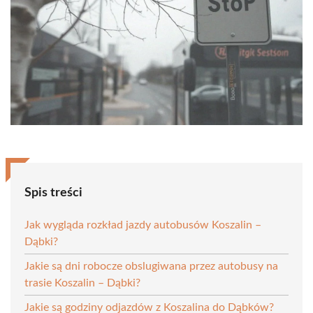
Spis treści
Jak wygląda rozkład jazdy autobusów Koszalin –
Dąbki?
Jakie są dni robocze obslugiwana przez autobusy na
trasie Koszalin – Dąbki?
Jakie są godziny odjazdów z Koszalina do Dąbków?