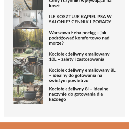
Ceny i czynniki wpływające na
koszt
ILE KOSZTUJE KĄPIEL PSA W
SALONIE? CENNIK I PORADY
Warszawa Łeba pociąg – jak
podróżować komfortowo nad
morze?
Kociołek żeliwny emaliowany
10L – zalety i zastosowania
Kociołek żeliwny emaliowany 8L
– idealny do gotowania na
świeżym powietrzu
Kociołek żeliwny 8l – idealne
naczynie do gotowania dla
każdego