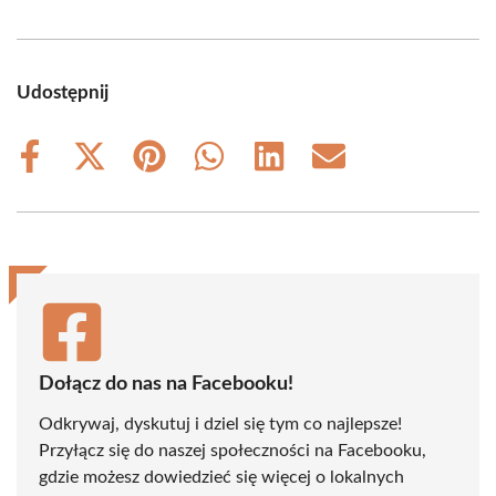
Udostępnij
Share
Share
Share
Share
Share
Share
on
on
on
on
on
on
Facebook
X
Pinterest
WhatsApp
LinkedIn
Email
(Twitter)
Dołącz do nas na Facebooku!
Odkrywaj, dyskutuj i dziel się tym co najlepsze!
Przyłącz się do naszej społeczności na Facebooku,
gdzie możesz dowiedzieć się więcej o lokalnych