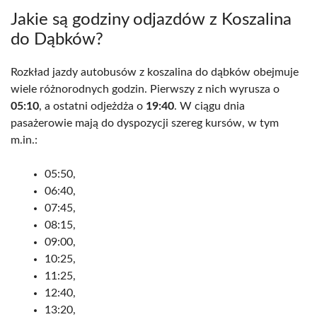
Jakie są godziny odjazdów z Koszalina
do Dąbków?
Rozkład jazdy autobusów z koszalina do dąbków obejmuje
wiele różnorodnych godzin. Pierwszy z nich wyrusza o
05:10
, a ostatni odjeżdża o
19:40
. W ciągu dnia
pasażerowie mają do dyspozycji szereg kursów, w tym
m.in.:
05:50,
06:40,
07:45,
08:15,
09:00,
10:25,
11:25,
12:40,
13:20,