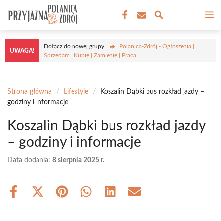
Przejdź
M
do
treści
Dołącz do nowej grupy
Polanica-Zdrój - Ogłoszenia |
UWAGA!
Sprzedam | Kupię | Zamienię | Praca
Strona główna
/
Lifestyle
/
Koszalin Dąbki bus rozkład jazdy –
godziny i informacje
Koszalin Dąbki bus rozkład jazdy
– godziny i informacje
Data dodania:
8 sierpnia 2025 r.
Share
Share
Share
Share
Share
Share
on
on
on
on
on
on
Facebook
X
Pinterest
WhatsApp
LinkedIn
Email
(Twitter)