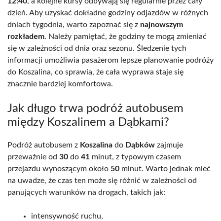
12:40
, a kolejne kursy odbywają się regularnie przez cały
dzień. Aby uzyskać dokładne godziny odjazdów w różnych
dniach tygodnia, warto zapoznać się z
najnowszym
rozkładem
. Należy pamiętać, że godziny te mogą zmieniać
się w zależności od dnia oraz sezonu. Śledzenie tych
informacji umożliwia pasażerom lepsze planowanie podróży
do Koszalina, co sprawia, że cała wyprawa staje się
znacznie bardziej komfortowa.
Jak długo trwa podróż autobusem
między Koszalinem a Dąbkami?
Podróż autobusem z
Koszalina
do
Dąbków
zajmuje
przeważnie od
30
do
41
minut, z typowym czasem
przejazdu wynoszącym około
50
minut. Warto jednak mieć
na uwadze, że czas ten może się różnić w zależności od
panujących warunków na drogach, takich jak:
intensywność ruchu,