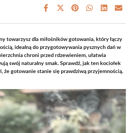
Share
Share
Share
Share
Share
Share
on
on
on
on
on
on
Facebook
X
Pinterest
WhatsApp
LinkedIn
Email
(Twitter)
ny towarzysz dla miłośników gotowania, który łączy
ością, idealną do przygotowywania pysznych dań w
wierzchnia chroni przed rdzewieniem, ułatwia
ują swój naturalny smak. Sprawdź, jak ten kociołek
i, że gotowanie stanie się prawdziwą przyjemnością.