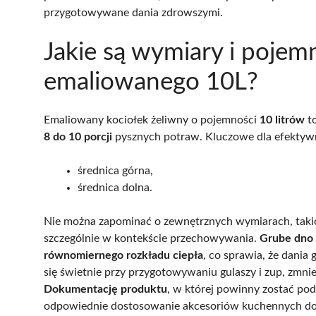
przygotowywane dania zdrowszymi.
Jakie są wymiary i pojem
emaliowanego 10L?
Emaliowany kociołek żeliwny o pojemności
10 litrów
to
8 do 10 porcji
pysznych potraw. Kluczowe dla efektyw
średnica górna,
średnica dolna.
Nie można zapominać o zewnętrznych wymiarach, takich
szczególnie w kontekście przechowywania.
Grube dno 
równomiernego rozkładu ciepła
, co sprawia, że dania 
się świetnie przy przygotowywaniu gulaszy i zup, zmni
Dokumentację produktu
, w której powinny zostać p
odpowiednie dostosowanie akcesoriów kuchennych do j