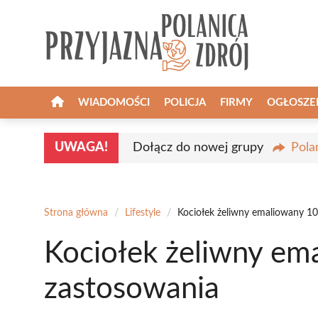
Przejdź
do
treści
WIADOMOŚCI
POLICJA
FIRMY
OGŁOSZE
UWAGA!
Dołącz do nowej grupy
Pola
Strona główna
/
Lifestyle
/
Kociołek żeliwny emaliowany 10L
Kociołek żeliwny ema
zastosowania