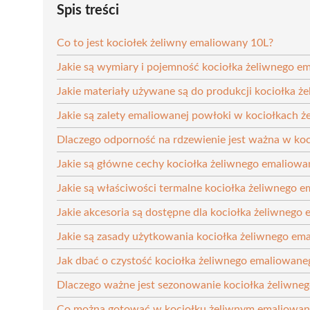
Spis treści
Co to jest kociołek żeliwny emaliowany 10L?
Jakie są wymiary i pojemność kociołka żeliwnego e
Jakie materiały używane są do produkcji kociołka 
Jakie są zalety emaliowanej powłoki w kociołkach ż
Dlaczego odporność na rdzewienie jest ważna w k
Jakie są główne cechy kociołka żeliwnego emaliow
Jakie są właściwości termalne kociołka żeliwnego 
Jakie akcesoria są dostępne dla kociołka żeliwnego
Jakie są zasady użytkowania kociołka żeliwnego em
Jak dbać o czystość kociołka żeliwnego emaliowane
Dlaczego ważne jest sezonowanie kociołka żeliwne
Co można gotować w kociołku żeliwnym emaliowa