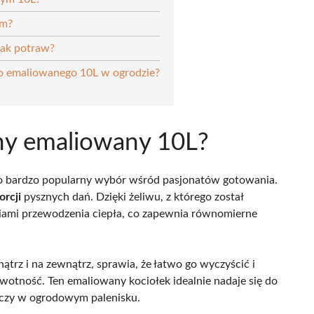
em?
mak potraw?
go emaliowanego 10L w ogrodzie?
wny emaliowany 10L?
o bardzo popularny wybór wśród pasjonatów gotowania.
orcji
pysznych dań. Dzięki żeliwu, z którego został
iami przewodzenia ciepła, co zapewnia równomierne
rz i na zewnątrz, sprawia, że łatwo go wyczyścić i
ywotność. Ten emaliowany kociołek idealnie nadaje się do
 czy w ogrodowym palenisku.