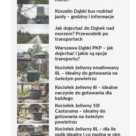
Koszalin Dąbki bus rozkład
jazdy – godziny i informacje
Jak dojechać do Dąbek nad
morzem? Przewodnik po
transportach
Warszawa Dąbki PKP – jak
dojechać i jakie są opcje
transportu?
Kociołek żeliwny emaliowany
8L – idealny do gotowania na
świeżym powietrzu
Kociołek żeliwny 8l – idealne
naczynie do gotowania dla
każdego
Kociołek żeliwny 10l
Castorama – idealny do
gotowania na świeżym
powietrzu
Kociołek żeliwny 8L – dla ile
osób idealny i co można w nim