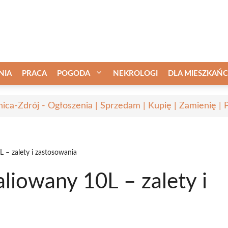
NIA
PRACA
POGODA
NEKROLOGI
DLA MIESZKAŃ
nica-Zdrój - Ogłoszenia | Sprzedam | Kupię | Zamienię | 
 – zalety i zastosowania
liowany 10L – zalety i