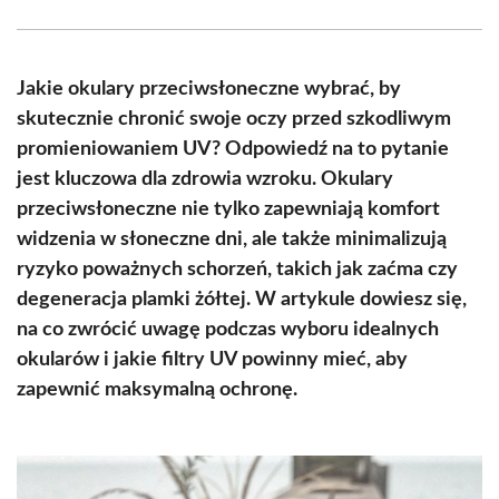
Facebook
X
Pinterest
WhatsApp
LinkedIn
Email
(Twitter)
Jakie okulary przeciwsłoneczne wybrać, by
skutecznie chronić swoje oczy przed szkodliwym
promieniowaniem UV? Odpowiedź na to pytanie
jest kluczowa dla zdrowia wzroku. Okulary
przeciwsłoneczne nie tylko zapewniają komfort
widzenia w słoneczne dni, ale także minimalizują
ryzyko poważnych schorzeń, takich jak zaćma czy
degeneracja plamki żółtej. W artykule dowiesz się,
na co zwrócić uwagę podczas wyboru idealnych
okularów i jakie filtry UV powinny mieć, aby
zapewnić maksymalną ochronę.