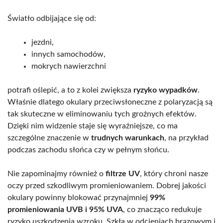
Światło odbijające się od:
jezdni,
innych samochodów,
mokrych nawierzchni
potrafi oślepić, a to z kolei zwiększa
ryzyko wypadków
.
Właśnie dlatego okulary przeciwsłoneczne z polaryzacją są
tak skuteczne w eliminowaniu tych groźnych efektów.
Dzięki nim widzenie staje się wyraźniejsze, co ma
szczególne znaczenie w
trudnych warunkach
, na przykład
podczas zachodu słońca czy w pełnym słońcu.
Nie zapominajmy również o
filtrze UV
, który chroni nasze
oczy przed szkodliwym promieniowaniem. Dobrej jakości
okulary powinny blokować przynajmniej
99%
promieniowania UVB i 95% UVA
, co znacząco redukuje
ryzyko uszkodzenia wzroku. Szkła w odcieniach brązowym i