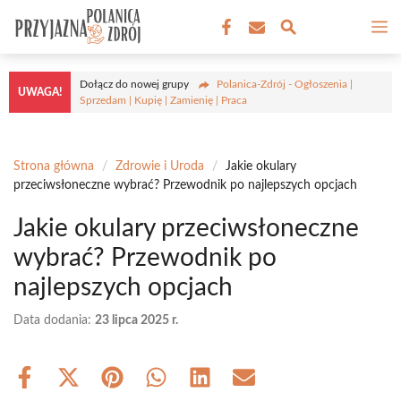
Przejdź
M
do
treści
Dołącz do nowej grupy
Polanica-Zdrój - Ogłoszenia |
UWAGA!
Sprzedam | Kupię | Zamienię | Praca
Strona główna
/
Zdrowie i Uroda
/
Jakie okulary
przeciwsłoneczne wybrać? Przewodnik po najlepszych opcjach
Jakie okulary przeciwsłoneczne
wybrać? Przewodnik po
najlepszych opcjach
Data dodania:
23 lipca 2025 r.
Share
Share
Share
Share
Share
Share
on
on
on
on
on
on