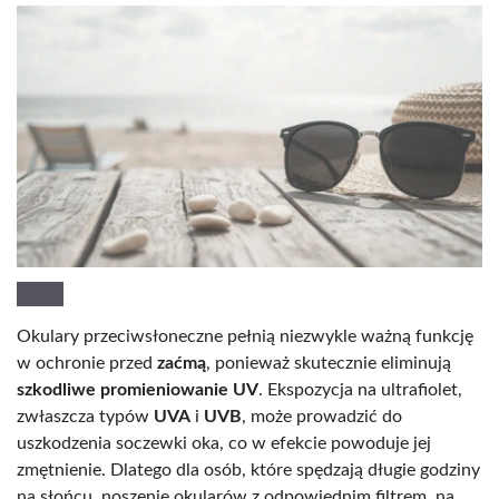
Okulary przeciwsłoneczne pełnią niezwykle ważną funkcję
w ochronie przed
zaćmą
, ponieważ skutecznie eliminują
szkodliwe promieniowanie UV
. Ekspozycja na ultrafiolet,
zwłaszcza typów
UVA
i
UVB
, może prowadzić do
uszkodzenia soczewki oka, co w efekcie powoduje jej
zmętnienie. Dlatego dla osób, które spędzają długie godziny
na słońcu, noszenie okularów z odpowiednim filtrem, na