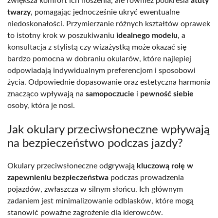
zwiększa komfort ich noszenia, ale również podkreśla
atuty
twarzy
, pomagając jednocześnie ukryć ewentualne
niedoskonałości. Przymierzanie różnych kształtów oprawek
to istotny krok w poszukiwaniu
idealnego modelu
, a
konsultacja z stylistą czy wizażystką może okazać się
bardzo pomocna w dobraniu okularów, które najlepiej
odpowiadają indywidualnym preferencjom i sposobowi
życia. Odpowiednie dopasowanie oraz estetyczna harmonia
znacząco wpływają na
samopoczucie
i
pewność siebie
osoby, która je nosi.
Jak okulary przeciwsłoneczne wpływają
na bezpieczeństwo podczas jazdy?
Okulary przeciwsłoneczne odgrywają
kluczową rolę w
zapewnieniu bezpieczeństwa
podczas prowadzenia
pojazdów, zwłaszcza w silnym słońcu. Ich głównym
zadaniem jest minimalizowanie odblasków, które mogą
stanowić poważne zagrożenie dla kierowców.