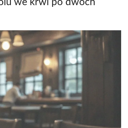
holu we krwi po dwóch