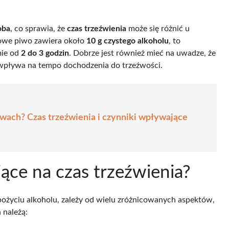
oba
, co sprawia, że
czas trzeźwienia
może się różnić u
dowe piwo zawiera około
10 g czystego alkoholu
, to
mie od
2 do 3 godzin
. Dobrze jest również mieć na uwadze, że
 wpływa na tempo dochodzenia do trzeźwości.
piwach? Czas trzeźwienia i czynniki wpływające
jące na czas trzeźwienia?
spożyciu alkoholu, zależy od wielu zróżnicowanych aspektów,
 należą: