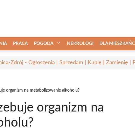
NIA
PRACA
POGODA
NEKROLOGI
DLA MIESZKAŃ
nica-Zdrój - Ogłoszenia | Sprzedam | Kupię | Zamienię | 
buje organizm na metabolizowanie alkoholu?
rzebuje organizm na
oholu?