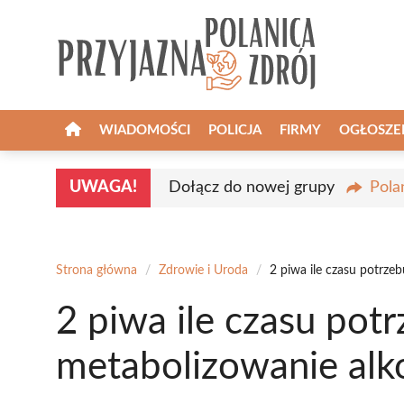
Przejdź
do
treści
WIADOMOŚCI
POLICJA
FIRMY
OGŁOSZE
UWAGA!
Dołącz do nowej grupy
Pola
Strona główna
/
Zdrowie i Uroda
/
2 piwa ile czasu potrze
2 piwa ile czasu pot
metabolizowanie alk