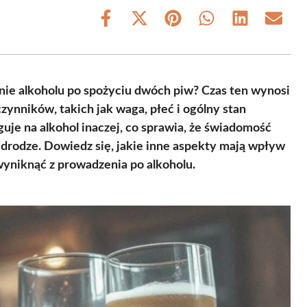
Share
Share
Share
Share
Share
Share
on
on
on
on
on
on
Facebook
X
Pinterest
WhatsApp
LinkedIn
Email
(Twitter)
nie alkoholu po spożyciu dwóch piw? Czas ten wynosi
czynników, takich jak waga, płeć i ogólny stan
uje na alkohol inaczej, co sprawia, że świadomość
 drodze. Dowiedz się, jakie inne aspekty mają wpływ
wyniknąć z prowadzenia po alkoholu.