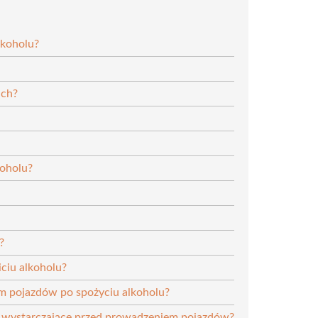
lkoholu?
ach?
koholu?
?
ciu alkoholu?
m pojazdów po spożyciu alkoholu?
t wystarczające przed prowadzeniem pojazdów?