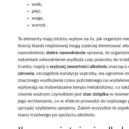
wiek,
płeć,
waga,
wzrost.
Te elementy mają istotny wpływ na to, jak organizm me
ilością tkanki mięśniowej mogą szybciej eliminować alk
nawodnienia;
dobre nawodnienie
sprawia, że organizm
natomiast odwodnienie wydłuża czas powrotu do trzeź
trunku; napój o
wyższej zawartości alkoholu
znacząco 
zdrowia
, szczególnie kondycja wątroby, ma ogromne 
znacznego wydłużenia czasu potrzebnego na wydaleni
wpływają na indywidualne tempo metabolizmu, co także
równie ważnym czynnikiem jest
stan żołądka
w momenci
jego wchłanianie, co w efekcie prowadzi do szybszego 
sprzyjać szybkiemu upojeniu. Zatem wszystkie te aspek
stanu trzeźwego po spożyciu alkoholu.