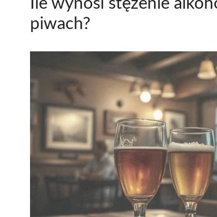
Ile wynosi stężenie alko
piwach?