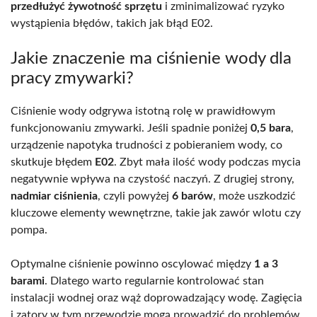
przedłużyć żywotność sprzętu
i zminimalizować ryzyko
wystąpienia błędów, takich jak błąd E02.
Jakie znaczenie ma ciśnienie wody dla
pracy zmywarki?
Ciśnienie wody odgrywa istotną rolę w prawidłowym
funkcjonowaniu zmywarki. Jeśli spadnie poniżej
0,5 bara
,
urządzenie napotyka trudności z pobieraniem wody, co
skutkuje błędem
E02
. Zbyt mała ilość wody podczas mycia
negatywnie wpływa na czystość naczyń. Z drugiej strony,
nadmiar ciśnienia
, czyli powyżej
6 barów
, może uszkodzić
kluczowe elementy wewnętrzne, takie jak zawór wlotu czy
pompa.
Optymalne ciśnienie powinno oscylować między
1 a 3
barami
. Dlatego warto regularnie kontrolować stan
instalacji wodnej oraz wąż doprowadzający wodę. Zagięcia
i zatory w tym przewodzie mogą prowadzić do problemów