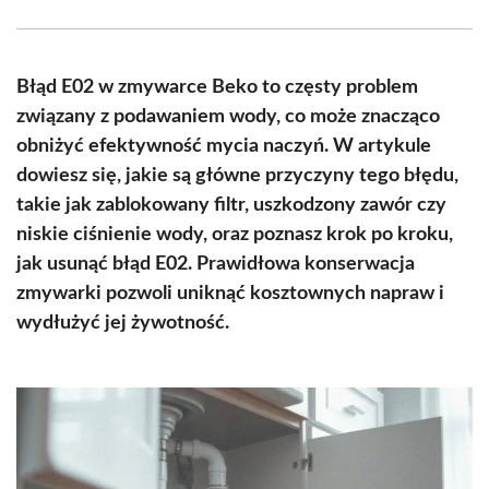
Facebook
X
Pinterest
WhatsApp
LinkedIn
Email
(Twitter)
Błąd E02 w zmywarce Beko to częsty problem
związany z podawaniem wody, co może znacząco
obniżyć efektywność mycia naczyń. W artykule
dowiesz się, jakie są główne przyczyny tego błędu,
takie jak zablokowany filtr, uszkodzony zawór czy
niskie ciśnienie wody, oraz poznasz krok po kroku,
jak usunąć błąd E02. Prawidłowa konserwacja
zmywarki pozwoli uniknąć kosztownych napraw i
wydłużyć jej żywotność.