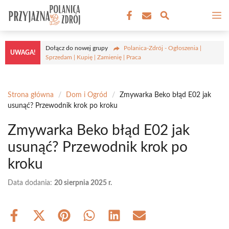
Przejdź
M
do
treści
Dołącz do nowej grupy
Polanica-Zdrój - Ogłoszenia |
UWAGA!
Sprzedam | Kupię | Zamienię | Praca
Strona główna
/
Dom i Ogród
/
Zmywarka Beko błąd E02 jak
usunąć? Przewodnik krok po kroku
Zmywarka Beko błąd E02 jak
usunąć? Przewodnik krok po
kroku
Data dodania:
20 sierpnia 2025 r.
Share
Share
Share
Share
Share
Share
on
on
on
on
on
on