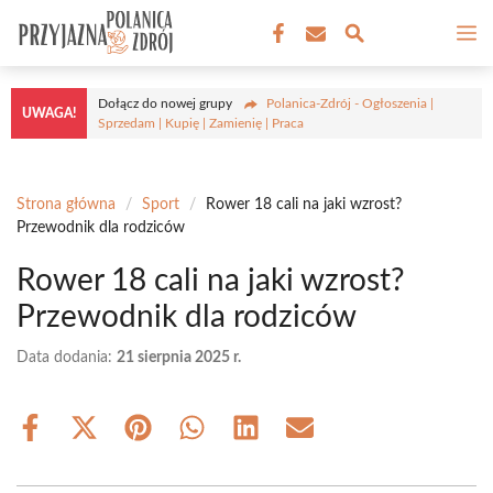
Przejdź
M
do
treści
Dołącz do nowej grupy
Polanica-Zdrój - Ogłoszenia |
UWAGA!
Sprzedam | Kupię | Zamienię | Praca
Strona główna
/
Sport
/
Rower 18 cali na jaki wzrost?
Przewodnik dla rodziców
Rower 18 cali na jaki wzrost?
Przewodnik dla rodziców
Data dodania:
21 sierpnia 2025 r.
Share
Share
Share
Share
Share
Share
on
on
on
on
on
on
Facebook
X
Pinterest
WhatsApp
LinkedIn
Email
(Twitter)