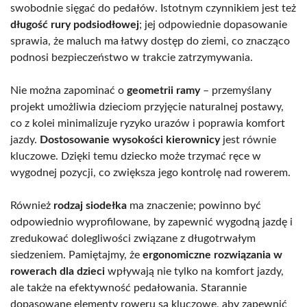
swobodnie sięgać do pedałów. Istotnym czynnikiem jest też
długość rury podsiodłowej
; jej odpowiednie dopasowanie
sprawia, że maluch ma łatwy dostęp do ziemi, co znacząco
podnosi bezpieczeństwo w trakcie zatrzymywania.
Nie można zapominać o
geometrii ramy
– przemyślany
projekt umożliwia dzieciom przyjęcie naturalnej postawy,
co z kolei minimalizuje ryzyko urazów i poprawia komfort
jazdy.
Dostosowanie wysokości kierownicy
jest równie
kluczowe. Dzięki temu dziecko może trzymać ręce w
wygodnej pozycji, co zwiększa jego kontrolę nad rowerem.
Również
rodzaj siodełka
ma znaczenie; powinno być
odpowiednio wyprofilowane, by zapewnić wygodną jazdę i
zredukować dolegliwości związane z długotrwałym
siedzeniem. Pamiętajmy, że
ergonomiczne rozwiązania w
rowerach dla dzieci
wpływają nie tylko na komfort jazdy,
ale także na efektywność pedałowania. Starannie
dopasowane elementy roweru są kluczowe, aby zapewnić