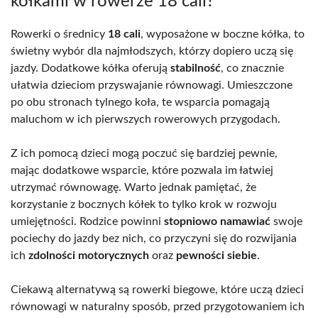
kółkami w rowerze 18 cali?
Rowerki o średnicy
18 cali
, wyposażone w boczne kółka, to
świetny wybór dla najmłodszych, którzy dopiero uczą się
jazdy. Dodatkowe kółka oferują
stabilność
, co znacznie
ułatwia dzieciom przyswajanie równowagi. Umieszczone
po obu stronach tylnego koła, te wsparcia pomagają
maluchom w ich pierwszych rowerowych przygodach.
Z ich pomocą dzieci mogą poczuć się bardziej pewnie,
mając dodatkowe wsparcie, które pozwala im łatwiej
utrzymać równowagę. Warto jednak pamiętać, że
korzystanie z bocznych kółek to tylko krok w rozwoju
umiejętności. Rodzice powinni
stopniowo namawiać
swoje
pociechy do jazdy bez nich, co przyczyni się do rozwijania
ich
zdolności motorycznych
oraz
pewności siebie
.
Ciekawą alternatywą są rowerki biegowe, które uczą dzieci
równowagi w naturalny sposób, przed przygotowaniem ich