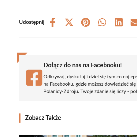
Udostępnij
Share
Share
Share
Share
Share
on
on
on
on
on
Facebook
X
Pinterest
WhatsApp
LinkedIn
(Twitter)
Dołącz do nas na Facebooku!
Odkrywaj, dyskutuj i dziel się tym co najlep
na Facebooku, gdzie możesz dowiedzieć się
Polanicy-Zdroju. Twoje zdanie się liczy - po
Zobacz Także