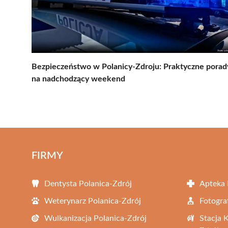
Bezpieczeństwo w Polanicy-Zdroju: Praktyczne porad
na nadchodzący weekend
FIRMY
Dentysta Polanica-Zdrój
Apteka 
Weterynarz Polanica-Zdrój
Fotogra
Wulkanizacja Polanica-Zdrój
Stacja 