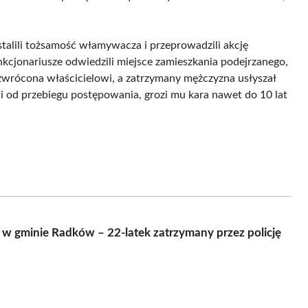
alili tożsamość włamywacza i przeprowadzili akcję
nkcjonariusze odwiedzili miejsce zamieszkania podejrzanego,
a zwrócona właścicielowi, a zatrzymany mężczyzna usłyszał
i od przebiegu postępowania, grozi mu kara nawet do 10 lat
 gminie Radków – 22-latek zatrzymany przez policję