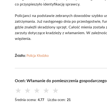
co przyspieszyło identyfikację sprawcy.
Policjanci na podstawie zebranych dowodów szybko ust
zatrzymania. Już następnego dnia po przestępstwie, fu
gdzie znaleźli skradziony sprzęt. Całość mienia został
zarzuty dotyczące kradzieży z włamaniem. W zależnośc
więzienia.
Źródło:
Policja Kłodzko
Oceń: Włamanie do pomieszczenia gospodarczego w
★
★
★
★
★
Średnia ocena:
4.77
Liczba ocen:
21