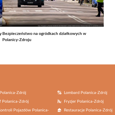
y
Bezpieczeństwo na ogródkach działkowych w
Polanicy-Zdroju
Polanica-Zdrój
Lombard Polanica-Zdrój
f Polanica-Zdrój
Fryzjer Polanica-Zdrój
Kontroli Pojazdów Polanica-
Restauracje Polanica-Zdrój