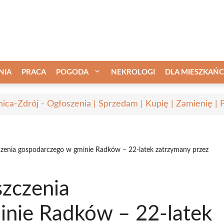
NIA
PRACA
POGODA
NEKROLOGI
DLA MIESZKAŃ
nica-Zdrój - Ogłoszenia | Sprzedam | Kupię | Zamienię | 
enia gospodarczego w gminie Radków – 22-latek zatrzymany przez
zczenia
nie Radków – 22-latek