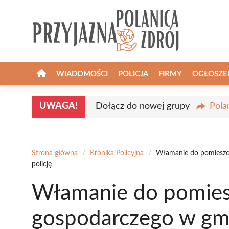
Przejdź
do
treści
WIADOMOŚCI
POLICJA
FIRMY
OGŁOSZE
UWAGA!
Dołącz do nowej grupy
Pola
Strona główna
/
Kronika Policyjna
/
Włamanie do pomieszcz
policję
Włamanie do pomies
gospodarczego w gmi