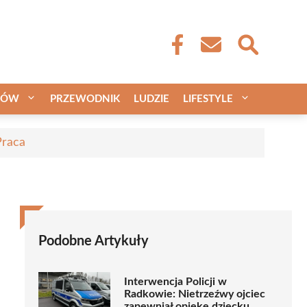
CÓW
PRZEWODNIK
LUDZIE
LIFESTYLE
Praca
Podobne Artykuły
Interwencja Policji w
Radkowie: Nietrzeźwy ojciec
zapewniał opiekę dziecku