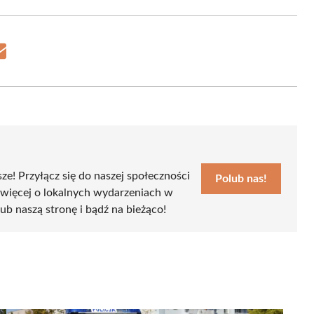
Share
on
Email
sze! Przyłącz się do naszej społeczności
Polub nas!
 więcej o lokalnych wydarzeniach w
lub naszą stronę i bądź na bieżąco!