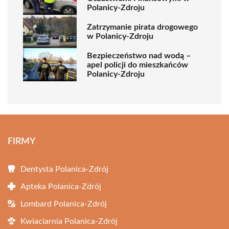
Polanicy-Zdroju
Zatrzymanie pirata drogowego
w Polanicy-Zdroju
Bezpieczeństwo nad wodą –
apel policji do mieszkańców
Polanicy-Zdroju
FIRMY
Dentysta Polanica-Zdrój
Apteka Polanica-Zdrój
Lombard Polanica-Zdrój
Kwiaciarnia Polanica-Zdrój