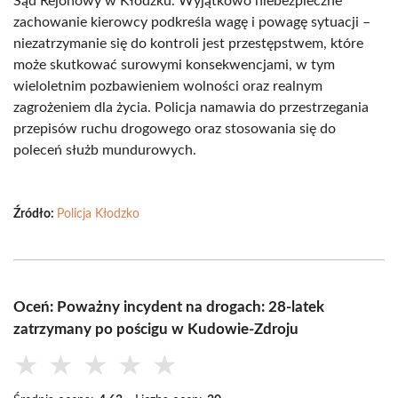
Sąd Rejonowy w Kłodzku. Wyjątkowo niebezpieczne
zachowanie kierowcy podkreśla wagę i powagę sytuacji –
niezatrzymanie się do kontroli jest przestępstwem, które
może skutkować surowymi konsekwencjami, w tym
wieloletnim pozbawieniem wolności oraz realnym
zagrożeniem dla życia. Policja namawia do przestrzegania
przepisów ruchu drogowego oraz stosowania się do
poleceń służb mundurowych.
Źródło:
Policja Kłodzko
Oceń: Poważny incydent na drogach: 28-latek
zatrzymany po pościgu w Kudowie-Zdroju
★
★
★
★
★