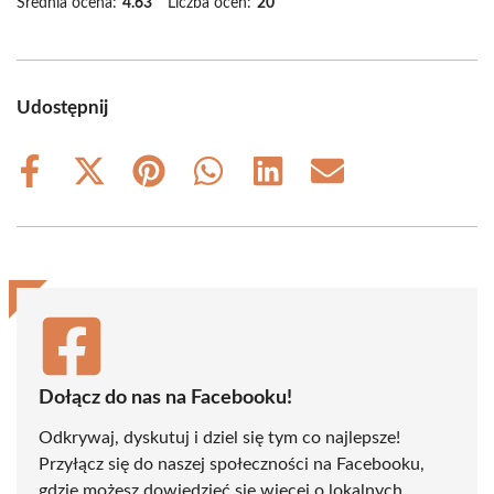
Średnia ocena:
4.63
Liczba ocen:
20
Udostępnij
Share
Share
Share
Share
Share
Share
on
on
on
on
on
on
Facebook
X
Pinterest
WhatsApp
LinkedIn
Email
(Twitter)
Dołącz do nas na Facebooku!
Odkrywaj, dyskutuj i dziel się tym co najlepsze!
Przyłącz się do naszej społeczności na Facebooku,
gdzie możesz dowiedzieć się więcej o lokalnych