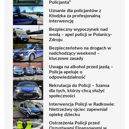
Policjanta”
Uznanie dla policjantów z
Kłodzka za profesjonalną
interwencję
Bezpieczny wypoczynek nad
wodą – apel policji w Polanicy-
Zdroju
Bezpieczeństwo na drogach w
nadchodzący weekend –
kluczowe zasady
Uwaga na alkohol przed jazdą –
Policja apeluje o
odpowiedzialność
Rekrutacja do Policji – Szansa
dla tych, którzy chcą służyć
społeczności
Interwencja Policji w Radkowie:
Nietrzeźwy ojciec zapewniał
opiekę dziecku
Ostrzeżenia Policji przed
Oszustwami Finansowymi w