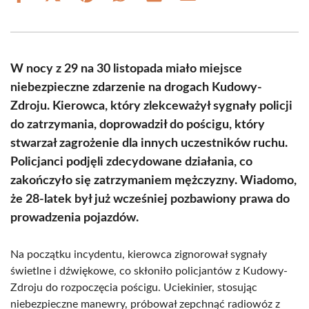
on
on
on
on
on
on
Facebook
X
Pinterest
WhatsApp
LinkedIn
Email
(Twitter)
W nocy z 29 na 30 listopada miało miejsce
niebezpieczne zdarzenie na drogach Kudowy-
Zdroju. Kierowca, który zlekceważył sygnały policji
do zatrzymania, doprowadził do pościgu, który
stwarzał zagrożenie dla innych uczestników ruchu.
Policjanci podjęli zdecydowane działania, co
zakończyło się zatrzymaniem mężczyzny. Wiadomo,
że 28-latek był już wcześniej pozbawiony prawa do
prowadzenia pojazdów.
Na początku incydentu, kierowca zignorował sygnały
świetlne i dźwiękowe, co skłoniło policjantów z Kudowy-
Zdroju do rozpoczęcia pościgu. Uciekinier, stosując
niebezpieczne manewry, próbował zepchnąć radiowóz z