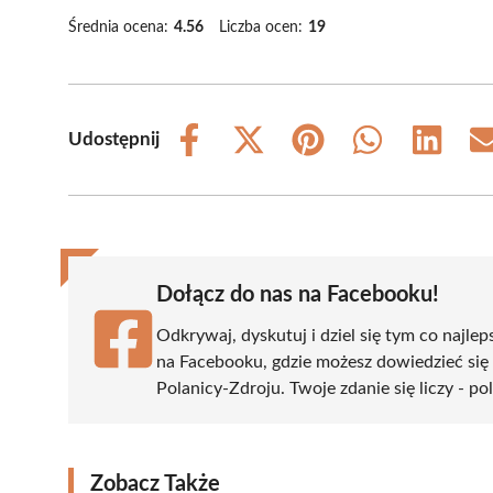
Średnia ocena:
4.56
Liczba ocen:
19
Udostępnij
Share
Share
Share
Share
Share
on
on
on
on
on
Facebook
X
Pinterest
WhatsApp
LinkedIn
(Twitter)
Dołącz do nas na Facebooku!
Odkrywaj, dyskutuj i dziel się tym co najlep
na Facebooku, gdzie możesz dowiedzieć się
Polanicy-Zdroju. Twoje zdanie się liczy - po
Zobacz Także