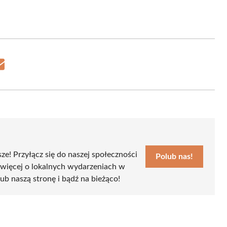
Share
on
Email
sze! Przyłącz się do naszej społeczności
Polub nas!
 więcej o lokalnych wydarzeniach w
lub naszą stronę i bądź na bieżąco!