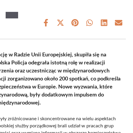
Share
Share
Share
Share
Share
Share
on
on
on
on
on
on
Facebook
X
Pinterest
WhatsApp
LinkedIn
Email
(Twitter)
ję w Radzie Unii Europejskiej, skupiła się na
ka Policja odegrała istotną rolę w realizacji
arzenia oraz uczestnicząc w międzynarodowych
cji zorganizowano około 200 spotkań, co podkreśla
zpieczeństwa w Europie. Nowe wyzwania, które
ędzynarodową, były dodatkowym impulsem do
 międzynarodowej.
i były zróżnicowane i skoncentrowane na wielu aspektach
olskiej służby porządkowej brali udział w pracach grup
zości oraz wymianą informacji w obszarze bezpieczeństwa.