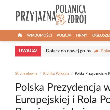
Przejdź
do
treści
WIADOMOŚCI
POLICJA
FIRMY
OGŁOSZE
UWAGA!
Dołącz do nowej grupy
Pola
Strona główna
/
Kronika Policyjna
/
Polska Prezydencja w Ra
Polska Prezydencja w
Europejskiej i Rola Po