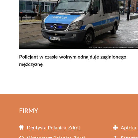
Policjant w czasie wolnym odnajduje zaginionego
mężczyznę
FIRMY
Dentysta Polanica-Zdrój
Apteka 