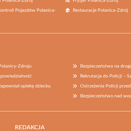
f Polanica-Zdrój
Fryzjer Polanica-Zdrój
Kontroli Pojazdów Polanica-
Restauracje Polanica-Zdrój
Polanicy-Zdroju
Bezpieczeństwo na drog
odpowiedzialność
Rekrutacja do Policji – S
 zapewniał opiekę dziecku
Ostrzeżenia Policji prz
Bezpieczeństwo nad wodą
REDAKCJA