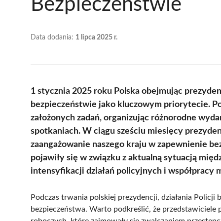
Bezpieczeństwie
Data dodania:
1 lipca 2025 r.
1 stycznia 2025 roku Polska obejmując prezydenc
bezpieczeństwie jako kluczowym priorytecie. Pols
założonych zadań, organizując różnorodne wyd
spotkaniach. W ciągu sześciu miesięcy prezyden
zaangażowanie naszego kraju w zapewnienie be
pojawiły się w związku z aktualną sytuacją mi
intensyfikacji działań policyjnych i współpracy
Podczas trwania polskiej prezydencji, działania Policj
bezpieczeństwa. Warto podkreślić, że przedstawiciele p
roboczych, które zajmowały się zwalczaniem przestępc