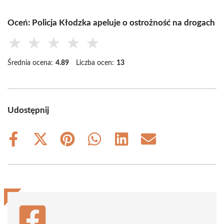
Oceń: Policja Kłodzka apeluje o ostrożność na drogach
★
★
★
★
★
Średnia ocena:
4.89
Liczba ocen:
13
Udostępnij
Share
Share
Share
Share
Share
Share
on
on
on
on
on
on
Facebook
X
Pinterest
WhatsApp
LinkedIn
Email
(Twitter)