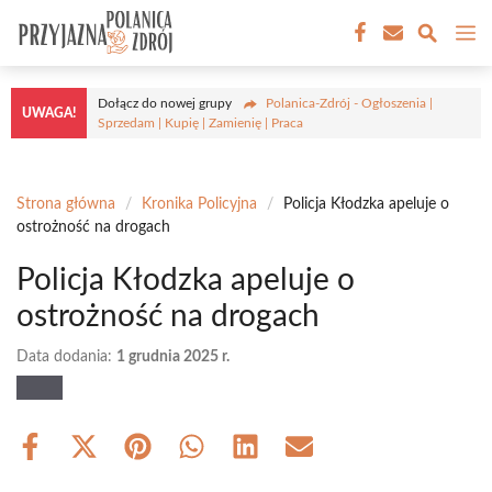
Przejdź
M
do
treści
Dołącz do nowej grupy
Polanica-Zdrój - Ogłoszenia |
UWAGA!
Sprzedam | Kupię | Zamienię | Praca
Strona główna
/
Kronika Policyjna
/
Policja Kłodzka apeluje o
ostrożność na drogach
Policja Kłodzka apeluje o
ostrożność na drogach
Data dodania:
1 grudnia 2025 r.
Share
Share
Share
Share
Share
Share
on
on
on
on
on
on
Facebook
X
Pinterest
WhatsApp
LinkedIn
Email