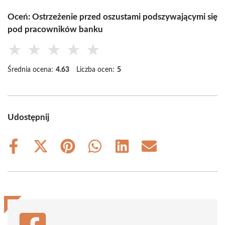
Oceń: Ostrzeżenie przed oszustami podszywającymi się
pod pracowników banku
★
★
★
★
★
Średnia ocena:
4.63
Liczba ocen:
5
Udostępnij
Share
Share
Share
Share
Share
Share
on
on
on
on
on
on
Facebook
X
Pinterest
WhatsApp
LinkedIn
Email
(Twitter)