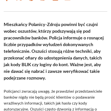
on
on
on
on
on
on
Facebook
X
Pinterest
WhatsApp
LinkedIn
Email
(Twitter)
Mieszkańcy Polanicy-Zdroju powinni być czujni
wobec oszustów, którzy podszywają się pod
pracowników banków. Policja informuje o rosnącej
liczbie przypadków wyłudzeń dokonywanych
telefonicznie. Oszuści stosują różne techniki, aby
przekonać ofiary do udostępnienia danych, takich
jak kody BLIK czy loginy do kont. Ważne jest, aby
nie dawać się nabrać i zawsze weryfikować takie
podejrzane rozmowy.
Policjanci zwracają uwagę, że prawdziwi przedstawiciele
banków nigdy nie będą prosić klientów o podawanie
wrażliwych informacji, takich jak hasła czy kody
autoryzacyjne. Oszuści często dzwonią z informacją o