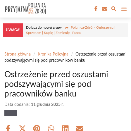
Przejdź
M
do
treści
Dołącz do nowej grupy
Polanica-Zdrój - Ogłoszenia |
UWAGA!
Sprzedam | Kupię | Zamienię | Praca
Strona główna
/
Kronika Policyjna
/
Ostrzeżenie przed oszustami
podszywającymi się pod pracowników banku
Ostrzeżenie przed oszustami
podszywającymi się pod
pracowników banku
Data dodania:
11 grudnia 2025 r.
Share
Share
Share
Share
Share
Share