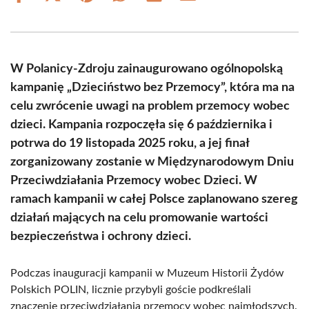
on
on
on
on
on
on
Facebook
X
Pinterest
WhatsApp
LinkedIn
Email
(Twitter)
W Polanicy-Zdroju zainaugurowano ogólnopolską
kampanię „Dzieciństwo bez Przemocy”, która ma na
celu zwrócenie uwagi na problem przemocy wobec
dzieci. Kampania rozpoczęła się 6 października i
potrwa do 19 listopada 2025 roku, a jej finał
zorganizowany zostanie w Międzynarodowym Dniu
Przeciwdziałania Przemocy wobec Dzieci. W
ramach kampanii w całej Polsce zaplanowano szereg
działań mających na celu promowanie wartości
bezpieczeństwa i ochrony dzieci.
Podczas inauguracji kampanii w Muzeum Historii Żydów
Polskich POLIN, licznie przybyli goście podkreślali
znaczenie przeciwdziałania przemocy wobec najmłodszych.