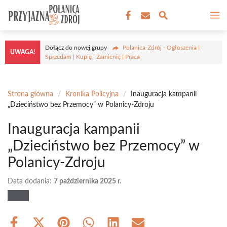
Przejdź
M
do
treści
Dołącz do nowej grupy
Polanica-Zdrój - Ogłoszenia |
UWAGA!
Sprzedam | Kupię | Zamienię | Praca
Strona główna
/
Kronika Policyjna
/
Inauguracja kampanii
„Dzieciństwo bez Przemocy” w Polanicy-Zdroju
Inauguracja kampanii
„Dzieciństwo bez Przemocy” w
Polanicy-Zdroju
Data dodania:
7 października 2025 r.
Share
Share
Share
Share
Share
Share