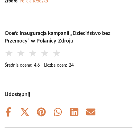
Źródło:
Policja Kłodzko
Oceń: Inauguracja kampanii „Dzieciństwo bez
Przemocy” w Polanicy-Zdroju
★
★
★
★
★
Średnia ocena:
4.6
Liczba ocen:
24
Udostępnij
Share
Share
Share
Share
Share
Share
on
on
on
on
on
on
Facebook
X
Pinterest
WhatsApp
LinkedIn
Email
(Twitter)