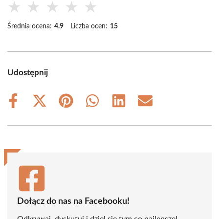
★
★
★
★
★
Średnia ocena:
4.9
Liczba ocen:
15
Udostępnij
Share
Share
Share
Share
Share
Share
on
on
on
on
on
on
Facebook
X
Pinterest
WhatsApp
LinkedIn
Email
(Twitter)
Dołącz do nas na Facebooku!