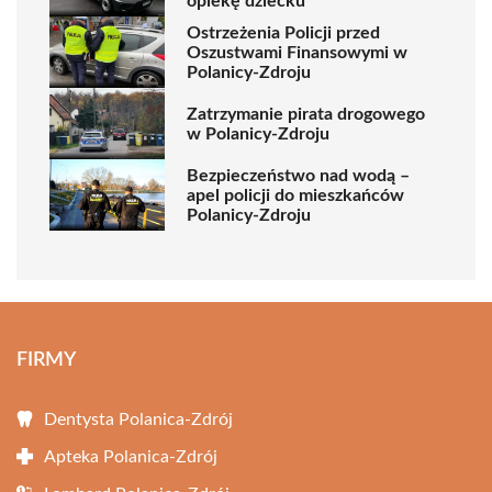
opiekę dziecku
Ostrzeżenia Policji przed
Oszustwami Finansowymi w
Polanicy-Zdroju
Zatrzymanie pirata drogowego
w Polanicy-Zdroju
Bezpieczeństwo nad wodą –
apel policji do mieszkańców
Polanicy-Zdroju
FIRMY
Dentysta Polanica-Zdrój
Apteka Polanica-Zdrój