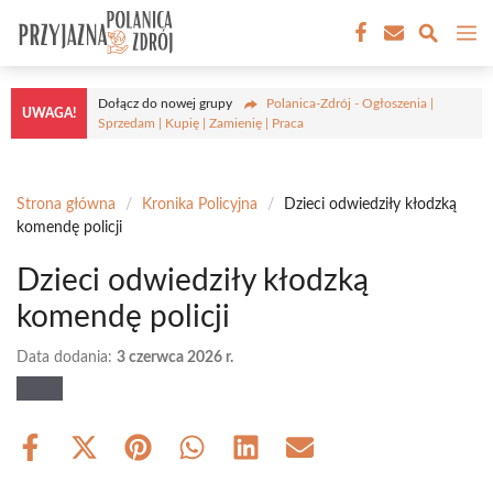
Przejdź
M
do
treści
Dołącz do nowej grupy
Polanica-Zdrój - Ogłoszenia |
UWAGA!
Sprzedam | Kupię | Zamienię | Praca
Strona główna
/
Kronika Policyjna
/
Dzieci odwiedziły kłodzką
komendę policji
Dzieci odwiedziły kłodzką
komendę policji
Data dodania:
3 czerwca 2026 r.
Share
Share
Share
Share
Share
Share
on
on
on
on
on
on
Facebook
X
Pinterest
WhatsApp
LinkedIn
Email