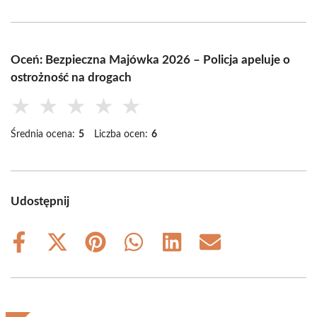
Oceń: Bezpieczna Majówka 2026 – Policja apeluje o
ostrożność na drogach
★
★
★
★
★
Średnia ocena:
5
Liczba ocen:
6
Udostępnij
Share
Share
Share
Share
Share
Share
on
on
on
on
on
on
Facebook
X
Pinterest
WhatsApp
LinkedIn
Email
(Twitter)