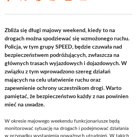
on
on
on
on
on
on
Facebook
X
Pinterest
WhatsApp
LinkedIn
Email
(Twitter)
Zbliża się długi majowy weekend, kiedy to na
drogach można spodziewać się wzmożonego ruchu.
Policja, w tym grupy SPEED, będzie czuwała nad
bezpieczeństwem podróżujących, zwłaszcza na
głównych trasach wyjazdowych i dojazdowych. W
związku z tym wprowadzono szereg działań
mających na celu ułatwienie ruchu oraz
zapewnienie ochrony uczestnikom drogi. Warto
pamiętać, że bezpieczeństwo każdy z nas powinien
mieć na uwadze.
W okresie majowego weekendu funkcjonariusze będą
monitorować sytuację na drogach i podejmować działania
w przypadku wystąpienia poważnych utrudnień. W takich