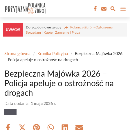
Przejdź
M
do
treści
Dołącz do nowej grupy
Polanica-Zdrój - Ogłoszenia |
UWAGA!
Sprzedam | Kupię | Zamienię | Praca
Strona główna
/
Kronika Policyjna
/
Bezpieczna Majówka 2026
– Policja apeluje o ostrożność na drogach
Bezpieczna Majówka 2026 –
Policja apeluje o ostrożność na
drogach
Data dodania:
1 maja 2026 r.
Share
Share
Share
Share
Share
Share