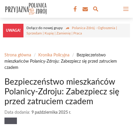
Przejdź
M
do
treści
Dołącz do nowej grupy
Polanica-Zdrój - Ogłoszenia |
UWAGA!
Sprzedam | Kupię | Zamienię | Praca
Strona główna
/
Kronika Policyjna
/
Bezpieczeństwo
mieszkańców Polanicy-Zdroju: Zabezpiecz się przed zatruciem
czadem
Bezpieczeństwo mieszkańców
Polanicy-Zdroju: Zabezpiecz się
przed zatruciem czadem
Data dodania:
9 października 2025 r.