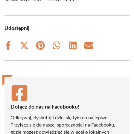
Średnia ocena:
4.61
Liczba ocen:
21
Udostępnij
Share
Share
Share
Share
Share
Share
on
on
on
on
on
on
Facebook
X
Pinterest
WhatsApp
LinkedIn
Email
(Twitter)
Dołącz do nas na Facebooku!
Odkrywaj, dyskutuj i dziel się tym co najlepsze!
Przyłącz się do naszej społeczności na Facebooku,
gdzie możesz dowiedzieć się więcej o lokalnych