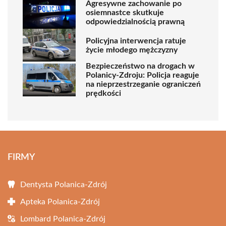
Agresywne zachowanie po
osiemnastce skutkuje
odpowiedzialnością prawną
Policyjna interwencja ratuje
życie młodego mężczyzny
Bezpieczeństwo na drogach w
Polanicy-Zdroju: Policja reaguje
na nieprzestrzeganie ograniczeń
prędkości
FIRMY
Dentysta Polanica-Zdrój
Apteka Polanica-Zdrój
Lombard Polanica-Zdrój