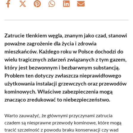
Share
Share
Share
Share
Share
Share
on
on
on
on
on
on
Facebook
X
Pinterest
WhatsApp
LinkedIn
Email
(Twitter)
Zatrucie tlenkiem węgla, znanym jako czad, stanowi
poważne zagrożenie dla życia i zdrowia
mieszkańców. Każdego roku w Polsce dochodzi do
wielu tragicznych zdarzeń związanych z tym gazem,
który jest bezwonnym i bezbarwnym substancją.
Problem ten dotyczy zwłaszcza nieprawidłowego
użytkowania instalacji grzewczych oraz przewodów
kominowych. Właściwe zabezpieczenia mogą
znacząco zredukować to niebezpieczeństwo.
Warto zauważyć, że głównymi przyczynami zatrucia
czadem są niesprawne przewody kominowe, które mogą
tracić szczelność z powodu braku konserwacji czy wad